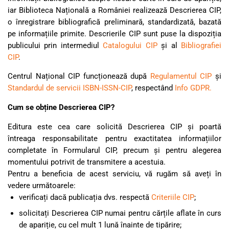
iar Biblioteca Națională a României realizează Descrierea CIP,
o înregistrare bibliografică preliminară, standardizată, bazată
pe informațiile primite. Descrierile CIP sunt puse la dispoziția
publicului prin intermediul
Catalogului CIP
și al
Bibliografiei
CIP
.
Centrul Național CIP funcționează după
Regulamentul CIP
și
Standardul de servicii ISBN-ISSN-CIP
, respectând
Info GDPR.
Cum se obține Descrierea CIP?
Editura este cea care solicită Descrierea CIP și poartă
întreaga responsabilitate pentru exactitatea informațiilor
completate în Formularul CIP, precum și pentru alegerea
momentului potrivit de transmitere a acestuia.
Pentru a beneficia de acest serviciu, vă rugăm să aveți în
vedere următoarele:
verificați dacă publicația dvs. respectă
Criteriile CIP
;
solicitați Descrierea CIP numai pentru cărțile aflate în curs
de apariție, cu cel mult 1 lună înainte de tipărire;