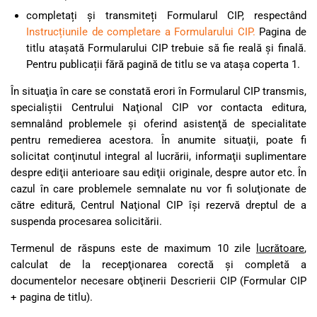
completați și transmiteți Formularul CIP, respectând
Instrucțiunile de completare a Formularului CIP
.
Pagina de
titlu atașată Formularului CIP trebuie să fie reală și finală.
Pentru publicații fără pagină de titlu se va atașa coperta 1.
În situaţia în care se constată erori în Formularul CIP transmis,
specialiştii Centrului Naţional CIP vor contacta editura,
semnalând problemele şi oferind asistenţă de specialitate
pentru remedierea acestora. În anumite situaţii, poate fi
solicitat conţinutul integral al lucrării, informaţii suplimentare
despre ediţii anterioare sau ediţii originale, despre autor etc. În
cazul în care problemele semnalate nu vor fi soluţionate de
către editură, Centrul Naţional CIP îşi rezervă dreptul de a
suspenda procesarea solicitării.
Termenul de răspuns este de maximum 10 zile
lucrătoare
,
calculat de la recepţionarea corectă și completă a
documentelor necesare obţinerii Descrierii CIP (Formular CIP
+ pagina de titlu).