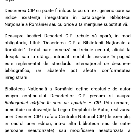
Descrierea CIP nu poate fi înlocuită cu un text generic care să
indice existenţa înregistrării în cataloagele Bibliotecii
Naţionale a României sau cu orice altă menţiune substitutivă.
Deasupra fiecărei Descrieri CIP trebuie să apară, în mod
obligatoriu, titlul: ”Descrierea CIP a Bibliotecii Naţionale a
României”. Textul care urmează nu trebuie centrat, aliniat la
dreapta sau la stânga, întrucât modul de aşezare în pagină
este reglementat de standardul internaţional de descriere
bibliografică, iar abaterile pot afecta conformitatea
înregistrării.
Biblioteca Naţională a României deţine drepturile de autor
asupra conţinutului Descrierilor CIP, precum şi asupra
Bibliografiei cărţilor în curs de apariţie – CIP
. Prin urmare,
constituie contravenţie la Legea Dreptului de Autor, realizarea
unei Descrieri CIP în afara Centrului Naţional CIP (de exemplu,
în cadrul unei edituri, într-o altă bibliotecă sau de către
persoane neautorizate) sau modificarea neautorizată a