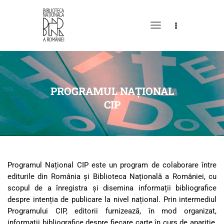
DESPRE NOI
PERMISUL MEU DE
PROGRAMUL NAȚIONAL
BIBLIOTECĂ
CIP
CATALOAGE ȘI COLECȚII
BIBLIOTECA DIGITALĂ
EVENIMENTE
Programul Național CIP este un program de colaborare între
CULTURALE
editurile din România și Biblioteca Națională a României, cu
scopul de a înregistra și disemina informații bibliografice
SPAȚII
despre intenția de publicare la nivel național. Prin intermediul
NOUTĂȚI
Programului CIP, editorii furnizează, în mod organizat,
informații bibliografice despre fiecare carte în curs de apariție,