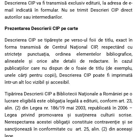
Descrierea CIP va fi transmisă exclusiv editurii, la adresa de e-
mail indicată în formular. Nu se trimit Descrieri CIP direct
autorilor sau intermediarilor.
Prezentarea Descrierii CIP pe carte
Descrierea CIP se tipăreşte pe verso-ul foii de titlu, exact în
forma transmisă de Centrul Naţional CIP, respectând cu
stricteţe punctuaţia, ordinea elementelor bibliografice,
alineatele şi orice alte detalii de redactare. În cazul
publicaţiilor care nu dispun de o foaie de titlu (de exemplu,
unele cărți pentru copii), Descrierea CIP poate fi imprimată
într-un alt loc vizibil şi accesibil.
Tipărirea Descrierii CIP a Bibliotecii Naţionale a României pe o
lucrare eligibilă este obligaţia legală a editurii, conform art. 23,
alin. (2) din Legea nr. 186/19 mai 2003, republicată în 2006 –
Legea privind promovarea şi susţinerea culturii scrise.
Nerespectarea acestei obligaţii constituie contravenţie şi se
sancţionează în conformitate cu art. 25, alin. (2) din aceeaşi
lege.