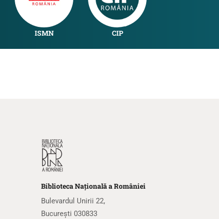
ISMN
CIP
Biblioteca
N
ațională
a R
omâniei
Bulevardul Unirii 22,
București 030833