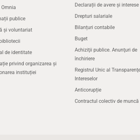
Declarații de avere și interese
a Omnia
Drepturi salariale
ații publice
Bilanțuri contabile
ă și voluntariat
Buget
bibliotecii
Achiziţii publice. Anunţuri de
 de identitate
închiriere
ație privind organizarea și
Registrul Unic al Transparenţe
onarea instituției
Intereselor
Anticorupție
Contractul colectiv de muncă