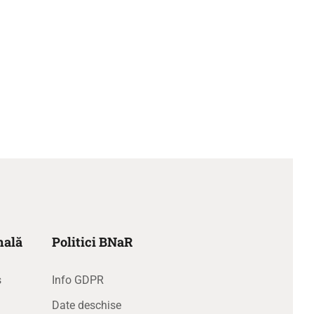
nală
Politici BNaR
s
Info GDPR
Date deschise