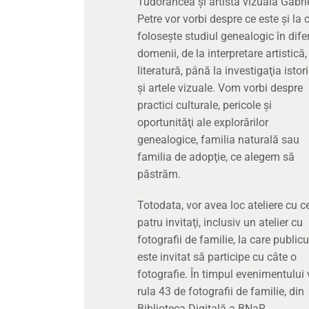
Tudorancea şi artista vizuală Gabri
Petre vor vorbi despre ce este şi la 
foloseşte studiul genealogic în difer
domenii, de la interpretare artistică,
literatură, până la investigaţia istor
şi artele vizuale. Vom vorbi despre
practici culturale, pericole şi
oportunităţi ale explorărilor
genealogice, familia naturală sau
familia de adopţie, ce alegem să
păstrăm.
Totodata, vor avea loc ateliere cu c
patru invitaţi, inclusiv un atelier cu
fotografii de familie, la care publicu
este invitat să participe cu câte o
fotografie. În timpul evenimentului 
rula 43 de fotografii de familie, din
Biblioteca Digitală a BNaR.