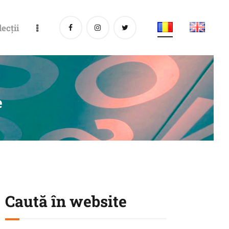
lecții
e
Caută în website