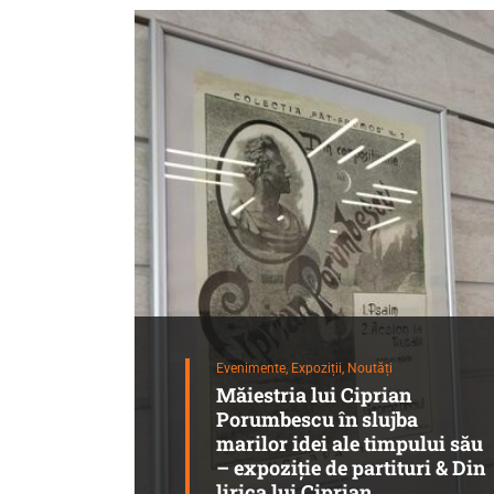
Evenimente,
Expoziții,
Noutăți
Măiestria lui Ciprian
Porumbescu în slujba
marilor idei ale timpului său
– expoziție de partituri & Din
lirica lui Ciprian