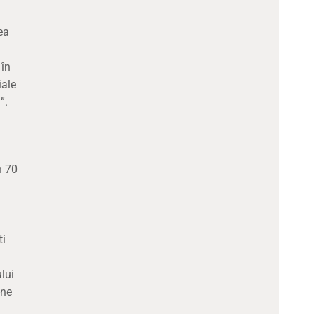
ea
 în
iale
”.
n 70
ti
ului
-ne