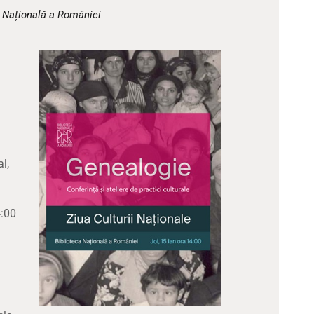
CULTURALE
a Națională a României
SPAȚII
NOUTĂȚI
l,
4:00