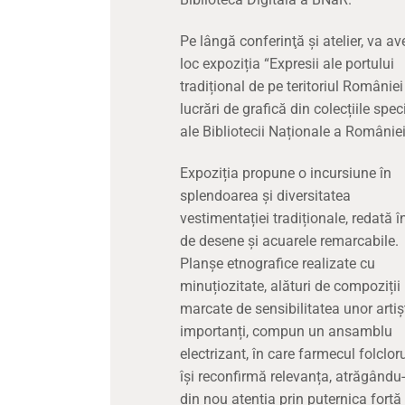
Pe lângă conferinţă şi atelier, va av
loc expoziția “Expresii ale portului
tradițional de pe teritoriul României
lucrări de grafică din colecțiile spec
ale Bibliotecii Naționale a României
Expoziția propune o incursiune în
splendoarea și diversitatea
vestimentației tradiționale, redată î
de desene și acuarele remarcabile.
Planșe etnografice realizate cu
minuțiozitate, alături de compoziții
marcate de sensibilitatea unor artiș
importanți, compun un ansamblu
electrizant, în care farmecul folclor
își reconfirmă relevanța, atrăgându
din nou atenția prin puternica forță