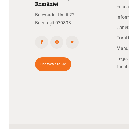
R
omâniei
Filial
Bulevardul Unirii 22,
Inform
București 030833
Carier
Turul 
Manual
Legisl
Contactează-Ne
funcți