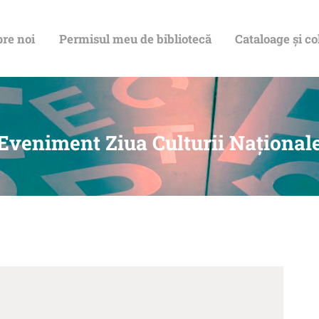
DESPRE NOI
re noi
Permisul meu de bibliotecă
Cataloage și co
PERMISUL MEU
DE BIBLIOTECĂ
CATALOAGE ȘI
Eveniment Ziua Culturii Național
COLECȚII
BIBLIOTECA
DIGITALĂ
EVENIMENTE