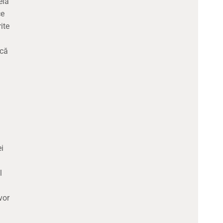
ela
ce
ite
ică
ei
l
vor