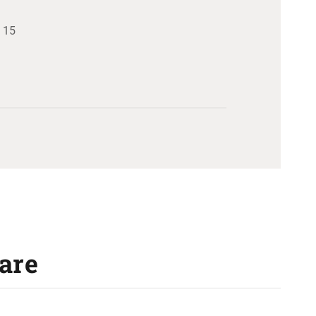
e 15
are