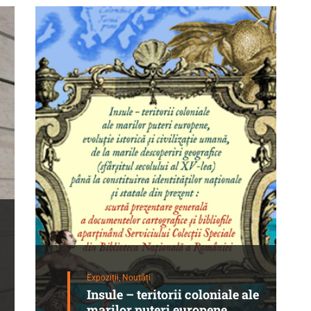
Expoziții,
Noutăți
Insule – teritorii coloniale ale
marilor puteri europene,