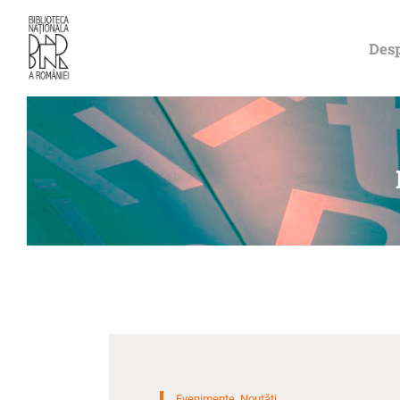
Desp
Evenimente
,
Noutăți