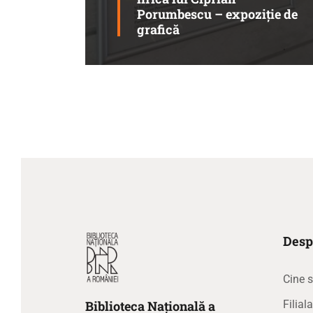
Porumbescu – expoziție de
grafică
Desp
Cine 
Biblioteca
N
ațională
a
Filia