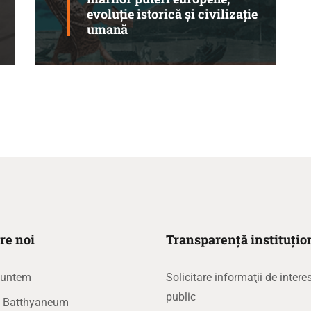
evoluție istorică și civilizație
umană
re noi
Transparență instituțio
suntem
Solicitare informaţii de intere
public
la Batthyaneum