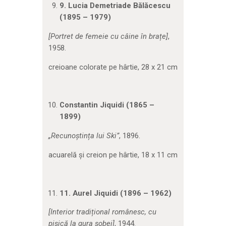
9.
Lucia Demetriade Bălăcescu
(1895 – 1979)
[Portret de femeie cu câine în brațe]
,
1958.
creioane colorate pe hârtie, 28 x 21 cm
Constantin Jiquidi (1865 –
1899)
„Recunoștința lui Ski”
, 1896.
acuarelă și creion pe hârtie, 18 x 11 cm
11
.
Aurel Jiquidi (1896 – 1962)
[Interior tradițional românesc, cu
pisică la gura sobei]
, 1944.