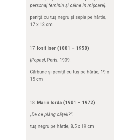
personaj feminin și câine în mișcare].
peniță cu tuș negru și sepia pe hârtie,
17 x 12 cm
Iosif Iser (1881 – 1958)
[Popas]
, Paris, 1909.
Cărbune și peniță cu tuș pe hârtie, 19 x
15 cm
Marin Iorda (1901 – 1972)
„De ce plâng cățeii?”.
tuș negru pe hârtie, 8,5 x 19 cm