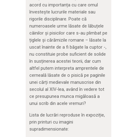
acord cu importanța cu care omul
învestește lucrurile materiale sau
rigorile disciplinare. Poate că
numeroasele urme lăsate de lăbuțele
câinilor și pisicilor care s-au plimbat pe
țiglele și cărămizile romane – lăsate la
uscat înainte de a fi băgate la cuptor -,
nu constituie probe suficient de solide
în susținerea acestei teorii, dar cum
altfel putem interpreta amprentele de
cerneală lăsate de o pisică pe paginile
unei cărți medievale manuscrise din
secolul al XIV-lea, având în vedere tot
ce presupunea munca migăloasă a
unui scrib din acele vremuri?
Lista de lucrări reproduse în expoziție,
prin printuri cu imagini
supradimensionate: