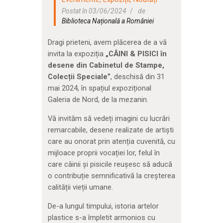
Postat în 03/06/2024
de
Biblioteca Națională a României
Dragi prieteni, avem plăcerea de a vă
invita la expoziția
„CÂINI & PISICI în
desene din Cabinetul de Stampe,
Colecții Speciale”
, deschisă din 31
mai 2024, în spațiul expozițional
Galeria de Nord, de la mezanin.
Vă invităm să vedeți imagini cu lucrări
remarcabile, desene realizate de artiști
care au onorat prin atenția cuvenită, cu
mijloace proprii vocației lor, felul în
care câinii și pisicile reușesc să aducă
o contribuție semnificativă la creșterea
calității vieții umane.
De-a lungul timpului, istoria artelor
plastice s-a împletit armonios cu