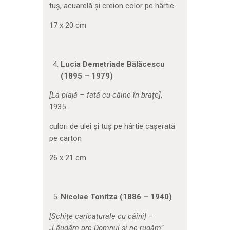
tuș, acuarelă și creion color pe hârtie
17 x 20 cm
Lucia Demetriade Bălăcescu
(1895 – 1979)
[La plajă – fată cu câine în brațe]
,
1935.
culori de ulei și tuș pe hârtie cașerată
pe carton
26 x 21 cm
Nicolae Tonitza (1886 – 1940)
[Schițe caricaturale cu câini]
–
„Lăudăm pre Domnul și ne rugăm”.