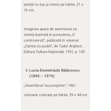
peniță cu tuș și creion pe hârtie, 21 x
16 cm
Imaginea apare de asemenea ca
vinietă ilustrată în povestirea „O
controversă”, publicată în volumul
„Cartea cu jucării”, de Tudor Arghezi,
Editura Cultura Națională, 1931, p. 120.
Lucia Demetriade Bălăcescu
(1895 – 1979)
„Geaml
âcuri bucureștene
”
, 1961.
creioane colorate pe hârtie, 39 x 44 cm