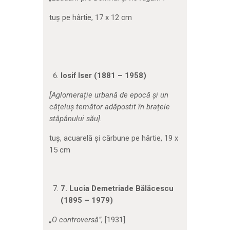
tuș pe hârtie, 17 x 12 cm
Iosif Iser (1881 – 1958)
[
Aglomerație urbană de epocă și un
cățeluș temător adăpostit în brațele
stăpânului său].
tuș, acuarelă și cărbune pe hârtie, 19 x
15 cm
7.
Lucia Demetriade Bălăcescu
(1895 – 1979)
„O controversă”
, [1931].