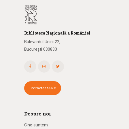
Biblioteca
N
ațională
a R
omâniei
Bulevardul Unirii 22,
București 030833
Contactează-Ne
Despre noi
Cine suntem