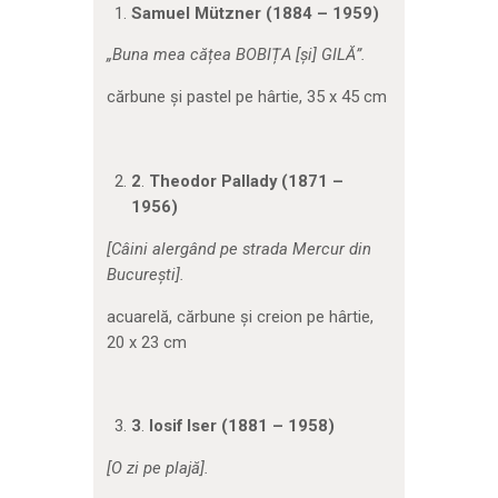
Samuel Mützner (1884 – 1959)
„Buna mea c
ățea BOBIȚA
[
și
]
GILĂ
”.
cărbune și pastel pe hârtie, 35 x 45 cm
2
.
Theodor Pallady (1871 –
1956)
[Câini alergând pe strada Mercur din
București].
acuarelă, cărbune și creion pe hârtie,
20 x 23 cm
3
.
Iosif Iser (1881 – 1958)
[O zi pe plajă].