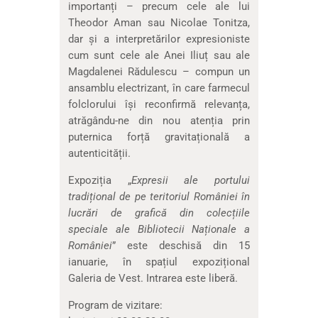
importanți – precum cele ale lui
Theodor Aman sau Nicolae Tonitza,
dar și a interpretărilor expresioniste
cum sunt cele ale Anei Iliuț sau ale
Magdalenei Rădulescu – compun un
ansamblu electrizant, în care farmecul
folclorului își reconfirmă relevanța,
atrăgându-ne din nou atenția prin
puternica forță gravitațională a
autenticității.
Expoziția „
Expresii ale portului
tradițional de pe teritoriul României în
lucrări de grafică din colecțiile
speciale ale Bibliotecii Naționale a
României
” este deschisă din 15
ianuarie, în spațiul expozițional
Galeria de Vest. Intrarea este liberă.
Program de vizitare: