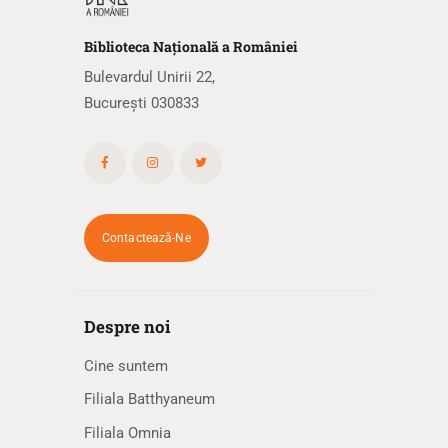
Biblioteca
N
ațională
a R
omâniei
Bulevardul Unirii 22,
București 030833
Contactează-Ne
Despre noi
Cine suntem
Filiala Batthyaneum
Filiala Omnia