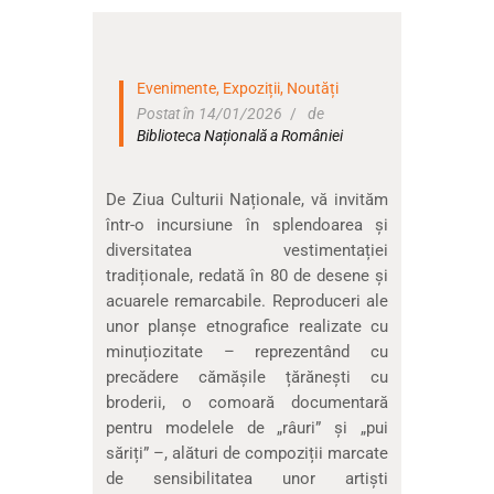
Evenimente
,
Expoziții
,
Noutăți
Postat în 14/01/2026
de
Biblioteca Națională a României
De Ziua Culturii Naționale, vă invităm
într-o incursiune în splendoarea și
diversitatea vestimentației
tradiționale, redată în 80 de desene și
acuarele remarcabile. Reproduceri ale
unor planșe etnografice realizate cu
minuțiozitate – reprezentând cu
precădere cămășile țărănești cu
broderii, o comoară documentară
pentru modelele de „râuri” și „pui
săriți” –, alături de compoziții marcate
de sensibilitatea unor artiști