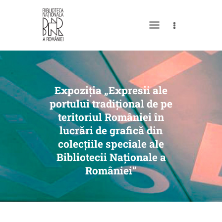
DESPRE NOI
PERMISUL MEU DE
Expoziția „Expresii ale
BIBLIOTECĂ
portului tradițional de pe
teritoriul României în
CATALOAGE ȘI COLECȚII
lucrări de grafică din
BIBLIOTECA DIGITALĂ
colecțiile speciale ale
Bibliotecii Naționale a
EVENIMENTE
României”
CULTURALE
SPAȚII
NOUTĂȚI