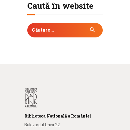
Caută în website
Biblioteca
N
ațională
a R
omâniei
Bulevardul Unirii 22,