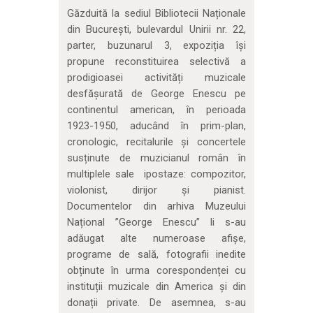
Găzduită la sediul Bibliotecii Naționale
din București, bulevardul Unirii nr. 22,
parter, buzunarul 3, expoziția își
propune reconstituirea selectivă a
prodigioasei activități muzicale
desfășurată de George Enescu pe
continentul american, în perioada
1923-1950, aducând în prim-plan,
cronologic, recitalurile și concertele
susținute de muzicianul român în
multiplele sale ipostaze: compozitor,
violonist, dirijor și pianist.
Documentelor din arhiva Muzeului
Național ”George Enescu” li s-au
adăugat alte numeroase afișe,
programe de sală, fotografii inedite
obținute în urma corespondenței cu
instituții muzicale din America și din
donații private. De asemnea, s-au