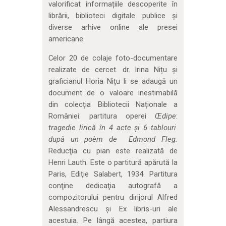
valorificat informațiile descoperite în
librării, biblioteci digitale publice și
diverse arhive online ale presei
americane.
Celor 20 de colaje foto-documentare
realizate de cercet. dr. Irina Nițu și
graficianul Horia Nițu li se adaugă un
document de o valoare inestimabilă
din colecția Bibliotecii Naționale a
României: partitura operei
Œdipe
:
tragedie lirică în 4 acte şi 6 tablouri
după un poèm de Edmond Fleg.
Reducţia cu pian este realizată de
Henri Lauth. Este o partitură apărută la
Paris, Ediţie Salabert, 1934. Partitura
conţine dedicaţia autografă a
compozitorului pentru dirijorul Alfred
Alessandrescu şi Ex libris-uri ale
acestuia. Pe lângă acestea, partiura