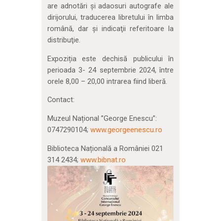
are adnotări şi adaosuri autografe ale
dirijorului, traducerea libretului în limba
română, dar şi indicaţii referitoare la
distribuţie.
Expoziția este dechisă publicului în
perioada 3- 24 septembrie 2024, între
orele 8,00 – 20,00 intrarea fiind liberă.
Contact:
Muzeul Național ”George Enescu”:
0747290104;
www.georgeenescu.ro
Biblioteca Națională a României 021
314 2434;
www.bibnat.ro