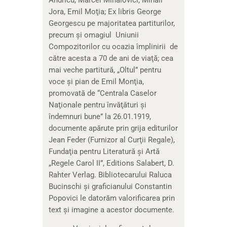
Jora, Emil Moţia; Ex libris George
Georgescu pe majoritatea partiturilor,
precum şi omagiul Uniunii
Compozitorilor cu ocazia împlinirii de
către acesta a 70 de ani de viaţă; cea
mai veche partitură, „Oltul” pentru
voce şi pian de Emil Monţia,
promovată de “Centrala Caselor
Naţionale pentru învăţături şi
îndemnuri bune” la 26.01.1919,
documente apărute prin grija editurilor
Jean Feder (Furnizor al Curţii Regale),
Fundaţia pentru Literatură şi Artă
„Regele Carol II”, Editions Salabert, D.
Rahter Verlag. Bibliotecarului Raluca
Bucinschi și graficianului Constantin
Popovici le datorăm valorificarea prin
text și imagine a acestor documente.