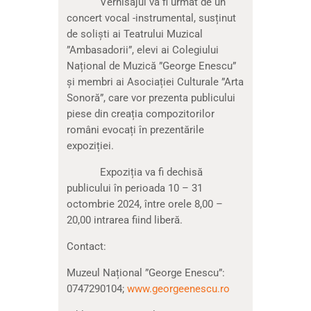
Vernisajul va fi urmat de un
concert vocal -instrumental, susținut
de soliști ai Teatrului Muzical
”Ambasadorii”, elevi ai Colegiului
Național de Muzică ”George Enescu”
și membri ai Asociației Culturale ”Arta
Sonoră”, care vor prezenta publicului
piese din creația compozitorilor
români evocați în prezentările
expoziției.
Expoziția va fi dechisă
publicului în perioada 10 – 31
octombrie 2024, între orele 8,00 –
20,00 intrarea fiind liberă.
Contact:
Muzeul Național ”George Enescu”:
0747290104;
www.georgeenescu.ro