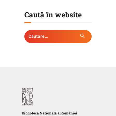
Caută în website
Biblioteca
N
ațională
a R
omâniei