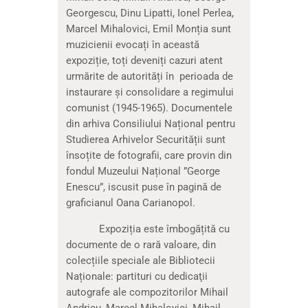
Georgescu, Dinu Lipatti, Ionel Perlea,
Marcel Mihalovici, Emil Monția sunt
muzicienii evocați în această
expoziție, toți deveniți cazuri atent
urmărite de autorități în perioada de
instaurare și consolidare a regimului
comunist (1945-1965). Documentele
din arhiva Consiliului Național pentru
Studierea Arhivelor Securității sunt
însoțite de fotografii, care provin din
fondul Muzeului Național ”George
Enescu”, iscusit puse în pagină de
graficianul Oana Carianopol.
Expoziția este îmbogățită cu
documente de o rară valoare, din
colecțiile speciale ale Bibliotecii
Naționale: partituri cu dedicaţii
autografe ale compozitorilor Mihail
Andricu, Marcel Mihalovici, Mihail