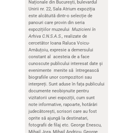
Naționale din București, bulevardul
Unirii nr. 22, Sala Atrium expoziția
este alcătuită dintr-o selecție de
panouri care provin din seria
expozițiilor muzeului
Muzicieni în
Arhiva C.N.S.A.S.,
realizate de
cercetător Ioana Raluca Voicu-
Arnăuțoiu, expresie a demersului
constant al acesteia de a face
cunoscute publicului interesat date și
evenimente menite să întregească
biografiile unor compozitori sau
interpreți. Sunt aduse în fața publicului
documente neobișnuite pentru
vizitatorii unei expoziții, cum sunt
note informative, rapoarte, hotărâri
judecătorești, scrisori care au fost
oprite să ajungă la destinatari,
fotografii de filaj etc. George Enescu,
Mihail Jora, Mihail Andricu, George