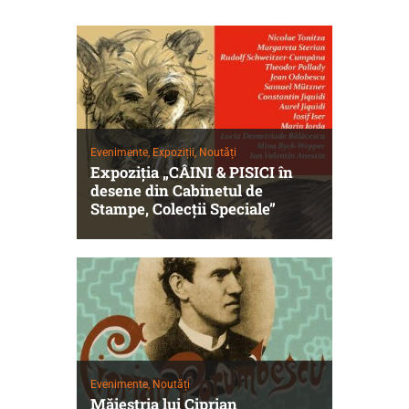
Evenimente,
Expoziții,
Noutăți
Expoziția „CÂINI & PISICI în
desene din Cabinetul de
Stampe, Colecții Speciale”
Evenimente,
Noutăți
Măiestria lui Ciprian