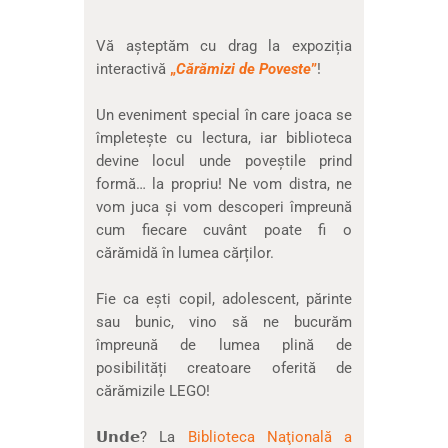
Vă așteptăm cu drag la expoziția
interactivă
„
Cărămizi de Poveste
”
!
Un eveniment special în care joaca se
împletește cu lectura, iar biblioteca
devine locul unde poveștile prind
formă… la propriu! Ne vom distra, ne
vom juca și vom descoperi împreună
cum fiecare cuvânt poate fi o
cărămidă în lumea cărților.
Fie ca ești copil, adolescent, părinte
sau bunic, vino să ne bucurăm
împreună de lumea plină de
posibilități creatoare oferită de
cărămizile LEGO!
𝗨𝗻𝗱𝗲? La
Biblioteca Naţională a