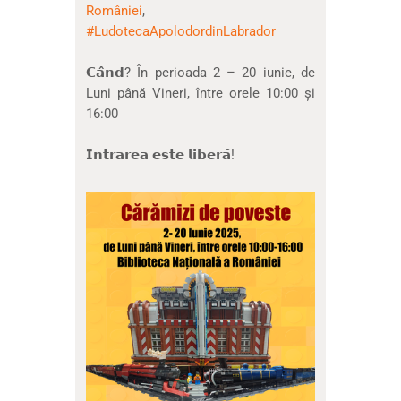
României
,
#LudotecaApolodordinLabrador
𝗖𝗮̂𝗻𝗱? În perioada 2 – 20 iunie, de
Luni până Vineri, între orele 10:00 și
16:00
𝗜𝗻𝘁𝗿𝗮𝗿𝗲𝗮 𝗲𝘀𝘁𝗲 𝗹𝗶𝗯𝗲𝗿𝗮̆!