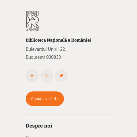
Biblioteca
N
ațională
a R
omâniei
Bulevardul Unirii 22,
București 030833
Contactează-Ne
Despre noi