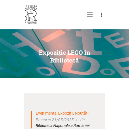
DESPRE NOI
PERMISUL MEU DE
Expoziție LEGO în
BIBLIOTECĂ
Bibliotecă
CATALOAGE ȘI COLECȚII
BIBLIOTECA DIGITALĂ
EVENIMENTE
CULTURALE
SPAȚII
Evenimente
,
Expoziții
,
Noutăți
NOUTĂȚI
Postat în 21/05/2025
de
Biblioteca Națională a României