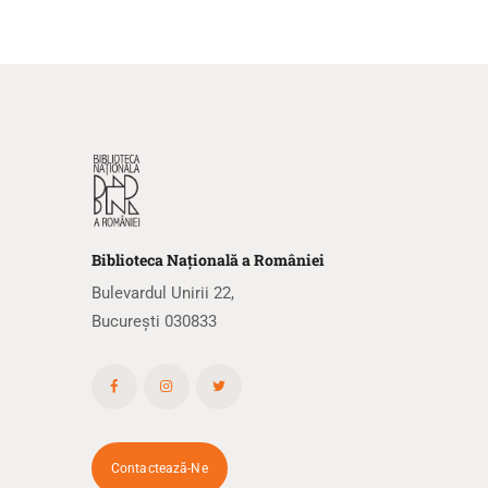
Biblioteca
N
ațională
a R
omâniei
Bulevardul Unirii 22,
București 030833
Contactează-Ne