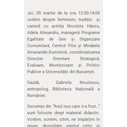
Joi, 05 martie de la ora 12:00-14:00
vorbim despre feminism, tradiție şi
carieră cu actriţa Nicoleta Hâncu,
Adela Alexandru, manageră Programe
Egalitate de Gen și Organizare
Comunitară, Centrul Filia şi Mirabela
Amarandei-Duminică, coordonatoarea
Direcției Orientare Strategică,
Evaluare, Monitorizare și Politici
Publice a Universității din București.
Gazdă, Gabriela Nicolescu,
antropolog, Biblioteca Națională a
României.
Secvențe din “Anul nou care n-a fost…”
sunt folosite drept material didactic.
Vorbim, scriem, citim, ne împărțim în
grupe, dezvoltăm spiritul critic și