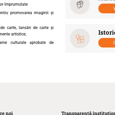
ilor împrumutate
pentru promovarea imaginii şi
 de carte, lansări de carte şi
Istori
mente artistice;
rame culturale aprobate de
re noi
Transparență instituțio