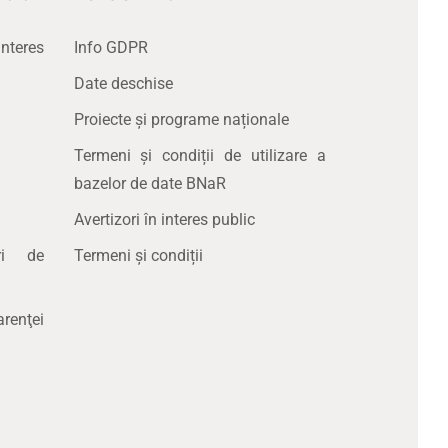
nteres
Info GDPR
Date deschise
Proiecte și programe naționale
Termeni și condiții de utilizare a
bazelor de date BNaR
Avertizori în interes public
uri de
Termeni și condiții
renţei