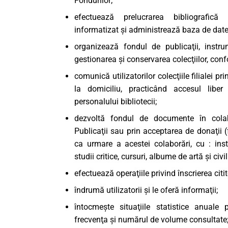
Fondurilor;
efectuează prelucrarea bibliografică
informatizat şi administrează baza de date a
organizează fondul de publicaţii, instr
gestionarea şi conservarea colecţiilor, confo
comunică utilizatorilor colecţiile filialei pr
la domiciliu, practicând accesul libe
personalului bibliotecii;
dezvoltă fondul de documente în colabo
Publicaţii sau prin acceptarea de donaţii (
ca urmare a acestei colaborări, cu : inst
studii critice, cursuri, albume de artă şi civil
efectuează operaţiile privind înscrierea citito
îndrumă utilizatorii şi le oferă informaţii;
întocmeşte situaţiile statistice anuale p
frecvenţa şi numărul de volume consultate