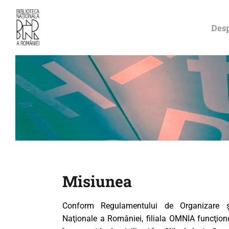
DESPRE NOI
Desp
PERMISUL MEU
DE BIBLIOTECĂ
CATALOAGE ȘI
COLECȚII
BIBLIOTECA
DIGITALĂ
Misiunea
EVENIMENTE
Conform Regulamentului de Organizare şi
Naţionale a României, filiala OMNIA funcţion