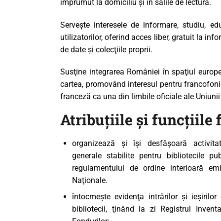
CULTURALE
împrumut la domiciliu şi în sălile de lectură.
Serveşte interesele de informare, studiu, edu
SPAȚII
utilizatorilor, oferind acces liber, gratuit la i
de date şi colecţiile proprii.
NOUTĂȚI
Susţine integrarea României în spaţiul europe
cartea, promovând interesul pentru francofonie
franceză ca una din limbile oficiale ale Uniuni
Atribuţiile şi funcţiile f
organizează şi îşi desfăşoară activita
generale stabilite pentru bibliotecile p
regulamentului de ordine interioară emi
Naţionale.
întocmeşte evidenţa intrărilor şi ieşirilor
bibliotecii, ţinând la zi Registrul Inven