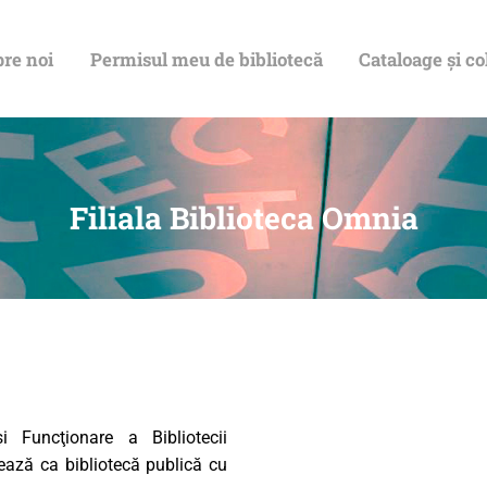
re noi
Permisul meu de bibliotecă
Cataloage și co
Filiala Biblioteca Omnia
 Funcţionare a Bibliotecii
ează ca bibliotecă publică cu