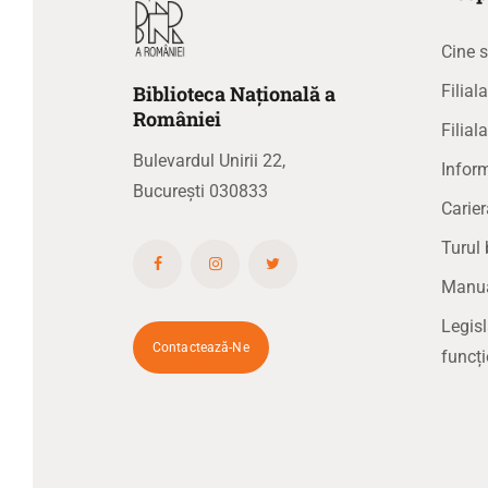
Cine 
Biblioteca
N
ațională
a
Filia
R
omâniei
Filial
Bulevardul Unirii 22,
Inform
București 030833
Carier
Turul 
Manual
Legis
Contactează-Ne
funcți