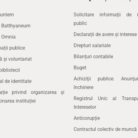
suntem
Solicitare informaţii de i
public
la Batthyaneum
Declarații de avere și interese
a Omnia
Drepturi salariale
ații publice
Bilanțuri contabile
ă și voluntariat
Buget
bibliotecii
Achiziţii publice. Anunţ
 de identitate
închiriere
lație privind organizarea și
Registrul Unic al Transpa
onarea instituției
Intereselor
Anticorupție
Contractul colectiv de muncă