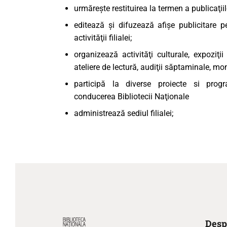
urmăreşte restituirea la termen a publicaţi
editează şi difuzează afişe publicitare 
activităţii filialei;
organizează activităţi culturale, expoziţii
ateliere de lectură, audiţii săptaminale, mo
participă la diverse proiecte si prog
conducerea Bibliotecii Naţionale
administrează sediul filialei;
Desp