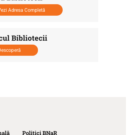
Vezi Adresa Completă
cul Bibliotecii
Descoperă
nală
Politici BNaR