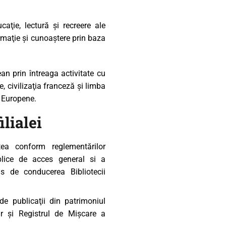
caţie, lectură şi recreere ale
nformaţie şi cunoaştere prin baza
an prin întreaga activitate cu
, civilizaţia franceză şi limba
i Europene.
ilialei
tea conform reglementărilor
ublice de acces general si a
s de conducerea Bibliotecii
 de publicaţii din patrimoniul
tar şi Registrul de Mişcare a