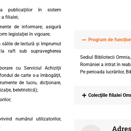
 a publicaţiilor în sistem
 filialei;
umente de informare; asigură
rm legislaţiei în vigoare;
Program de funcțio
in sălile de lectură şi împrumut
r la raft sub supravegherea
Sediul Bibliotecii Omnia,
României a intrat în reabi
rare cu Serviciul Achiziţii
Pe perioada lucrărilor, B
fondul de carte s-a îmbogăţit,
rumente de lucru, dicţionare,
izaţie, beletristică);
Colecţiile filialei Om
rilor;
rivind numărul utilizatorilor,
;
Adres