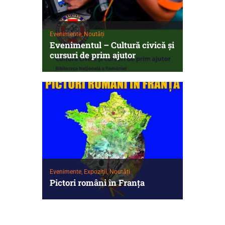
Evenimente,
Noutăți
Evenimentul – Cultură civică şi
cursuri de prim ajutor
Evenimente,
Expoziții,
Noutăți
Pictori români în Franţa