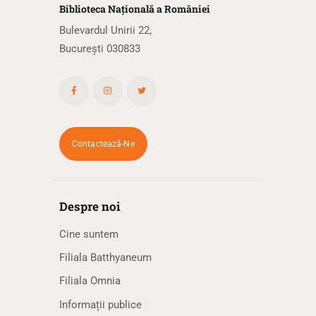
Biblioteca
N
ațională
a R
omâniei
Bulevardul Unirii 22,
București 030833
Contactează-Ne
Despre noi
Cine suntem
Filiala Batthyaneum
Filiala Omnia
Informații publice