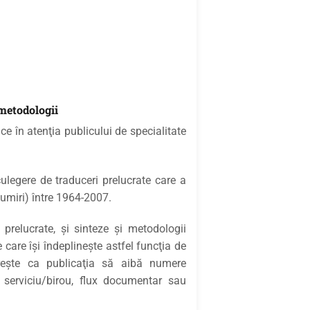
 metodologii
e în atenţia publicului de specialitate
ulegere de traduceri prelucrate care a
numiri) între 1964-2007.
 prelucrate, şi sinteze şi metodologii
 care îşi îndeplineşte astfel funcţia de
reşte ca publicaţia să aibă numere
 serviciu/birou, flux documentar sau