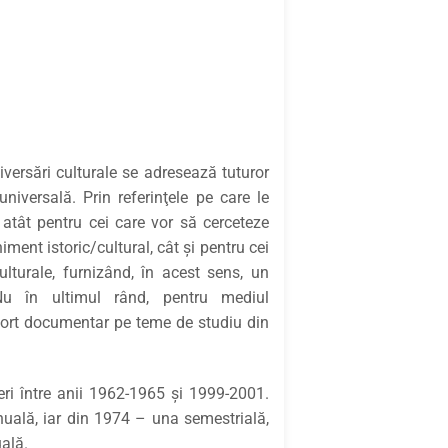
iversări culturale se adresează tuturor
universală. Prin referinţele pe care le
 atât pentru cei care vor să cerceteze
ent istoric/cultural, cât şi pentru cei
lturale, furnizând, în acest sens, un
Nu în ultimul rând, pentru mediul
uport documentar pe teme de studiu din
eri între anii 1962-1965 şi 1999-2001.
nuală, iar din 1974 – una semestrială,
uală.