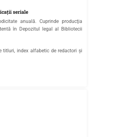
caţii seriale
dicitate anuală. Cuprinde producţia
tentă în Depozitul legal al Bibliotecii
itluri, index alfabetic de redactori şi