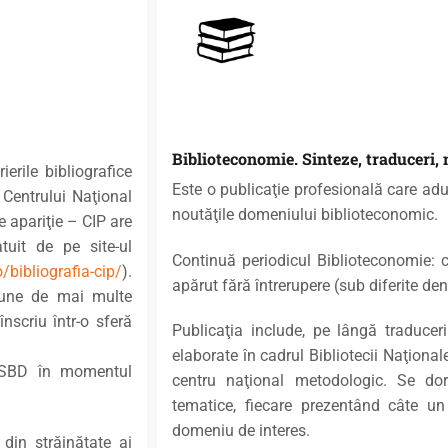
Biblioteconomie. Sinteze, traduceri,
erile bibliografice
Este o publicaţie profesională care aduc
 Centrului Naţional
noutăţile domeniului biblioteconomic.
de apariţie – CIP are
tuit de pe site-ul
Continuă periodicul Biblioteconomie: c
o/bibliografia-cip/
).
apărut fără întrerupere (sub diferite de
spune de mai multe
 înscriu într-o sferă
Publicaţia include, pe lângă traduceri
elaborate în cadrul Bibliotecii Naţionale
ă ISBD în momentul
centru naţional metodologic. Se do
tematice, fiecare prezentând câte un
domeniu de interes.
 din străinătate ai