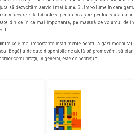
CULTURALE
ută să dezvoltăm servicii mai bune. Și, într-o lume în care gama 
ză în fiecare zi la bibliotecă pentru învățare, pentru căutarea un
SPAȚII
i este din ce în ce mai importantă, pe măsură ce volumul de inf
cert.
NOUTĂȚI
dintre cele mai importante instrumente pentru a găsi modalități d
ic nou. Bogăția de date disponibile ne ajută să promovăm, să plani
brilor comunității, în general, este de neprețuit.