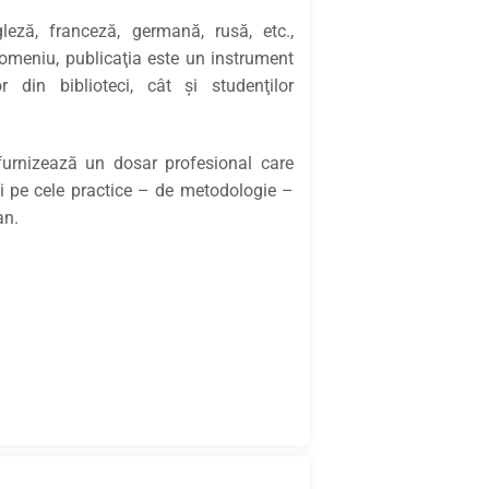
leză, franceză, germană, rusă, etc.,
domeniu, publicaţia este un instrument
lor din biblioteci, cât şi studenţilor
furnizează un dosar profesional care
 şi pe cele practice – de metodologie –
an.