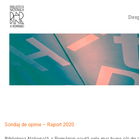
Desp
Sondaj de opinie – Raport 2020
Biblioteca Națională a României caută cele mai bune căi de a 