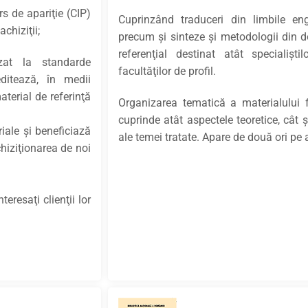
rs de apariţie (CIP)
Cuprinzând traduceri din limbile eng
chiziţii;
precum şi sinteze şi metodologii din 
referenţial destinat atât specialişti
izat la standarde
facultăţilor de profil.
ditează, în medii
aterial de referinţă
Organizarea tematică a materialului 
cuprinde atât aspectele teoretice, cât
oriale şi beneficiază
ale temei tratate. Apare de două ori pe 
chiziţionarea de noi
teresaţi clienţii lor