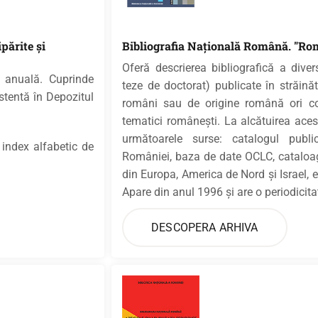
părite şi
Bibliografia Naţională Română. "Ro
Oferă descrierea bibliografică a diver
 anuală. Cuprinde
teze de doctorat) publicate în străină
istentă în Depozitul
români sau de origine română ori con
tematici româneşti. La alcătuirea aceste
următoarele surse: catalogul publi
 index alfabetic de
României, baza de date OCLC, cataloage
din Europa, America de Nord şi Israel, edi
Apare din anul 1996 şi are o periodicita
DESCOPERA ARHIVA