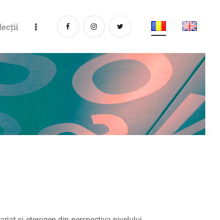
lecții
riat și eterogen din perspectiva nivelului