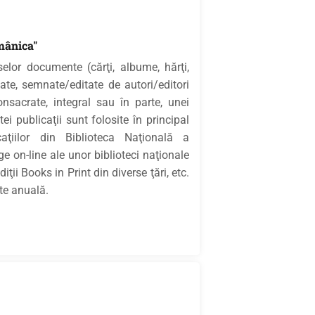
mânica"
selor documente (cărţi, albume, hărţi,
tate, semnate/editate de autori/editori
sacrate, integral sau în parte, unei
i publicaţii sunt folosite în principal
caţiilor din Biblioteca Naţională a
 on-line ale unor biblioteci naţionale
ţii Books in Print din diverse ţări, etc.
te anuală.