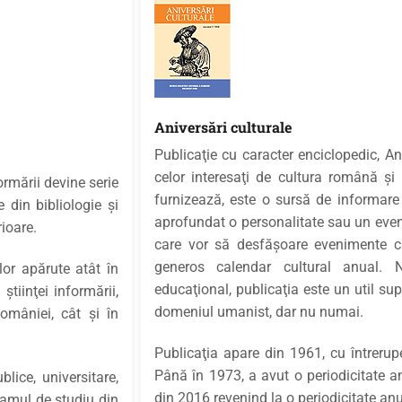
Aniversări culturale
Publicaţie cu caracter enciclopedic, An
celor interesaţi de cultura română şi 
ormării devine serie
furnizează, este o sursă de informare
 din bibliologie şi
aprofundat o personalitate sau un evenim
rioare.
care vor să desfăşoare evenimente cu
generos calendar cultural anual. 
elor apărute atât în
educaţional, publicaţia este un util s
ştiinţei informării,
domeniul umanist, dar nu numai.
omâniei, cât şi în
Publicaţia apare din 1961, cu întrerup
Până în 1973, a avut o periodicitate a
lice, universitare,
din 2016 revenind la o periodicitate an
gramul de studiu din