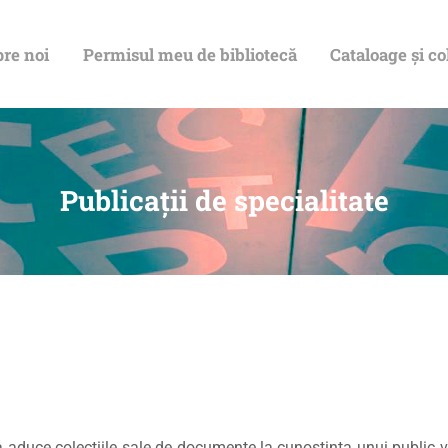
DESPRE NOI
re noi
Permisul meu de bibliotecă
Cataloage și co
PERMISUL MEU
DE BIBLIOTECĂ
CATALOAGE ȘI
Publicaţii de specialitate
COLECȚII
BIBLIOTECA
DIGITALĂ
EVENIMENTE
aduce colecțiile sale de documente la cunoștința unui public va