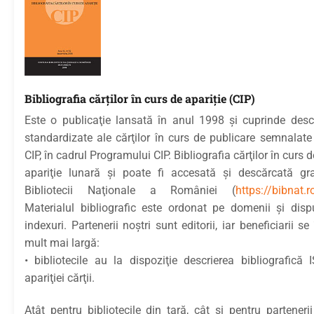
Bibliografia cărţilor în curs de apariţie (CIP)
Este o publicaţie lansată în anul 1998 şi cuprinde descri
standardizate ale cărţilor în curs de publicare semnalate
CIP, în cadrul Programului CIP. Bibliografia cărţilor în curs 
apariţie lunară şi poate fi accesată şi descărcată gra
Bibliotecii Naţionale a României (
https://bibnat.r
Materialul bibliografic este ordonat pe domenii şi di
indexuri. Partenerii noştri sunt editorii, iar beneficiarii se
mult mai largă:
• bibliotecile au la dispoziţie descrierea bibliografic
apariţiei cărţii.
Atât pentru bibliotecile din ţară, cât şi pentru partenerii