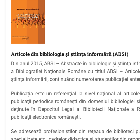
Articole din bibliologie și știinţa informării (ABSI)
Din anul 2015, ABSI – Abstracte în bibliologie şi ştiinţa inf
a Bibliografiei Naționale Române cu titlul ABSI – Articole
ştiinţa informării, continuând numerotarea publicației ante
Publicația este un referenţial la nivel naţional al articol
publicaţii periodice româneşti din domeniul bibliologiei şi 
deţinute în Depozitul Legal al Bibliotecii Naţionale a R
publicaţii electronice româneşti.
Se adresează profesioniştilor din reţeaua de biblioteci pub
specializate etc., cadrelor didactice şi studenţilor din pro