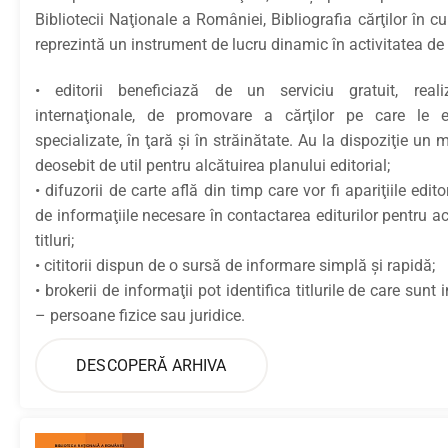
Bibliotecii Naţionale a României, Bibliografia cărţilor în cu
reprezintă un instrument de lucru dinamic în activitatea de a
• editorii beneficiază de un serviciu gratuit, real
internaţionale, de promovare a cărţilor pe care le e
specializate, în ţară şi în străinătate. Au la dispoziţie un m
deosebit de util pentru alcătuirea planului editorial;
• difuzorii de carte află din timp care vor fi apariţiile edit
de informaţiile necesare în contactarea editurilor pentru a
titluri;
• cititorii dispun de o sursă de informare simplă şi rapidă;
• brokerii de informaţii pot identifica titlurile de care sunt in
– persoane fizice sau juridice.
DESCOPERĂ ARHIVA