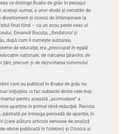
 Ceea ce distinge
Boabe de grâu
în peisajul
în acelaşi sumar, a unor studii şi cercetări de
de divertisment şi cronici de întâmpinare la
ţelul final fiind – ca un ecou peste veac al
orului. Emanoil Bucuţa, „
fondatorul şi
âu
, după cum îl numeşte autoarea,
sisteme de educaţie, era „
preocupat în egală
ducaţiei naţionale, de ridicarea ţăranilor, de
or ţării, precum şi de dezvoltarea turismului
răini care au publicat în
Boabe de grâu
nu
oar iniţiaţilor, ci fac subiecte dintre cele mai
r, meritul pentru această „acomodare” a
ice aparţine în primul rând redacţiei. Revista
, păstrată pe întreaga perioadă de apariţie, în
ri
(care alătura articole serioase de analiză
de obicei publicată în foileton) şi
Cronica şi