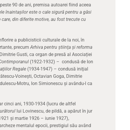
 peste 90 de ani, premisa autoarei fiind aceea
e înaintaşilor este o cale sigură pentru a găsi
 care, din diferite motive, au fost trecute cu
lorire a publicisticii culturale de la noi, în
ortante, precum
Arhiva pentru ştiinţa şi reforma
imitrie Gusti, ca organ de presă al Asociației
Contimporanul
(1922-1932) – condusă de Ion
ţiilor Regale
(1934-1947) – condusă iniţial
rătescu-Voineşti, Octavian Goga, Dimitrie
ădulescu-Motru, Ion Simionescu şi avându-l ca
r cinci ani, 1930-1934 (lucru de altfel
urătorul
lui Lovinescu, de pildă, a apărut în jur
i 1921 şi martie 1926 – iunie 1927),
archeze mentalul epocii, prestigiul său având