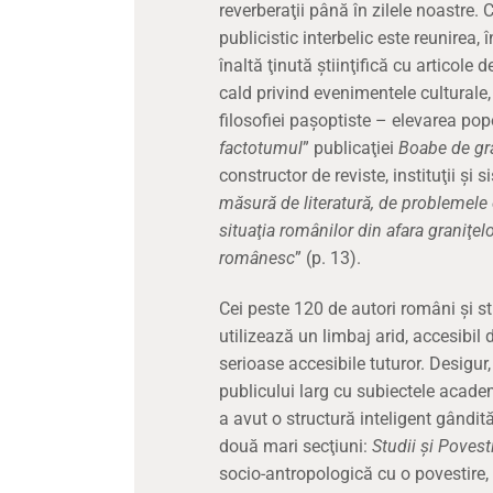
reverberaţii până în zilele noastre.
publicistic interbelic este reunirea, 
înaltă ţinută ştiinţifică cu articole 
cald privind evenimentele culturale, 
filosofiei paşoptiste – elevarea pop
factotumul
” publicaţiei
Boabe de gr
constructor de reviste, instituţii şi 
măsură de literatură, de problemele e
situaţia românilor din afara graniţel
românesc
” (p. 13).
Cei peste 120 de autori români şi st
utilizează un limbaj arid, accesibil d
serioase accesibile tuturor. Desigu
publicului larg cu subiectele academ
a avut o structură inteligent gândită
două mari secţiuni:
Studii şi Povesti
socio-antropologică cu o povestire, 