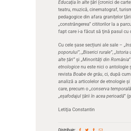
Educaţia în alte ţări
(cronici de carte
teatru, muzică, cinematograf, turism,
pedagogice din afara graniţelor ţării
„constrângerea” cititorilor la a parcu
fapt care i-a făcut să ţină pasul cu 
Cu cele șase secțiuni ale sale – „
In
poporului”
,
„Biserici rurale”
,
„Istoria 
alte țări”
şi „
Minorități din România
etnologice
nu este nici o antologie 
revista
Boabe de grâu
, ci, după cum 
analiză a articolelor de etnologie şi
care, precum o
„conserva temporală
„
eşafodajul ţării în acea perioadă
” (p
Letiţia Constantin
Distribuie: