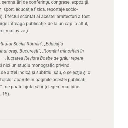
, semnalări de conferinţe, congrese, expoziţii,
 sport, educaţie fizică, reportaje socio-
). Efectul scontat al acestei arhitecturi a fost
rge întreaga publicaţie, de la un cap la altul,
cei mai avizaţi.
stitutul Social Român”
,
„Educația
unui oraș. București”
,
„Români minoritari în
”
– , lucrarea
Revista Boabe de grâu: repere
şi nici un studiu monografic privind
de altfel indică şi subtitlul său, o selecţie şi o
 folclor apărute în paginile acestei publicaţii
”
,
ne poate ajuta să înţelegem mai bine
. 15).