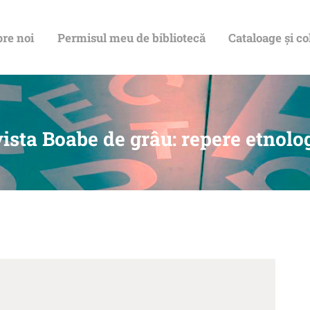
DESPRE NOI
re noi
Permisul meu de bibliotecă
Cataloage și co
PERMISUL MEU
DE BIBLIOTECĂ
CATALOAGE ȘI
ista Boabe de grâu: repere etnolo
COLECȚII
BIBLIOTECA
DIGITALĂ
EVENIMENTE