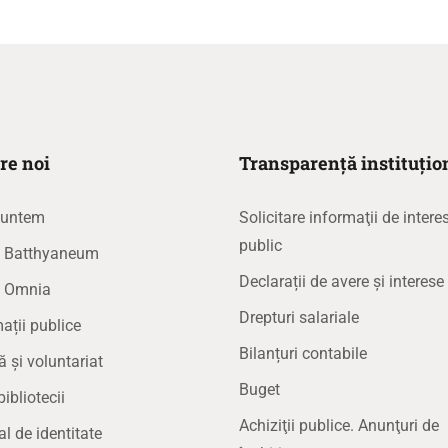
re noi
Transparență instituțio
suntem
Solicitare informaţii de intere
public
la Batthyaneum
Declarații de avere și interese
a Omnia
Drepturi salariale
ații publice
Bilanțuri contabile
ă și voluntariat
Buget
bibliotecii
Achiziţii publice. Anunţuri de
 de identitate