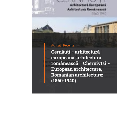
Achizitii Recente
Cernăuţi − arhitectură
europeană, arhitectură
românească = Chernivtsi −
European architecture,
Romanian architecture:
(1860-1940)