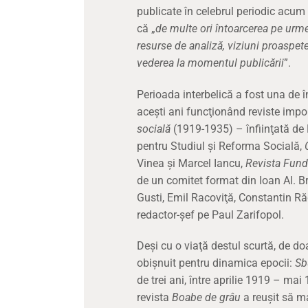
publicate în celebrul periodic acum
că „
de multe ori întoarcerea pe urmel
resurse de analiză, viziuni proaspete
vederea la momentul publicării
”.
Perioada interbelică a fost una de înf
aceşti ani funcţionând reviste imp
socială
(1919-1935) – înfiinţată de D
pentru Studiul și Reforma Socială,
Vinea şi Marcel Iancu,
Revista Funda
de un comitet format din Ioan Al. B
Gusti, Emil Racoviţă, Constantin R
redactor-șef pe Paul Zarifopol.
Deşi cu o viaţă destul scurtă, de doa
obişnuit pentru dinamica epocii:
Sb
de trei ani, între aprilie 1919 – ma
revista
Boabe de grâu
a reuşit să m