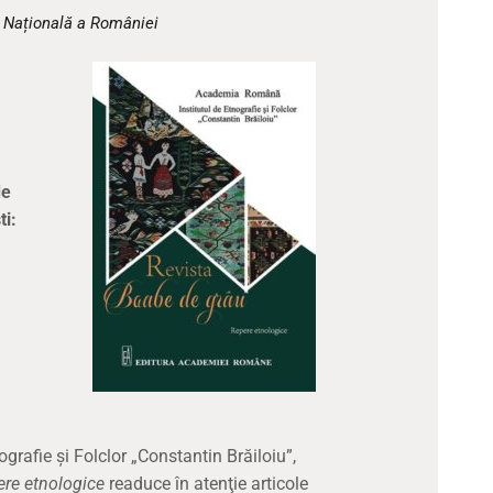
CULTURALE
a Națională a României
SPAȚII
NOUTĂȚI
de
i:
grafie şi Folclor „Constantin Brăiloiu”,
ere etnologice
readuce în atenţie articole