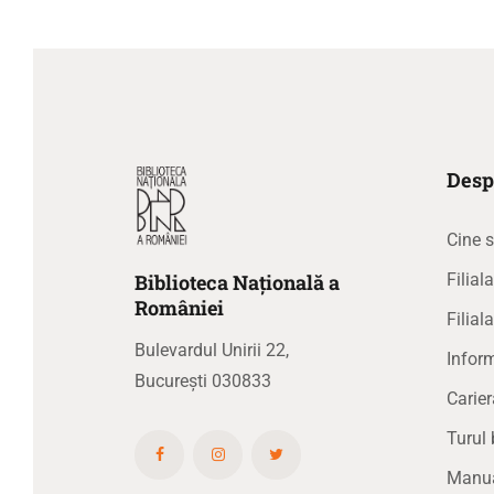
Desp
Cine 
Biblioteca
N
ațională
a
Filia
R
omâniei
Filial
Bulevardul Unirii 22,
Inform
București 030833
Carier
Turul 
Manual