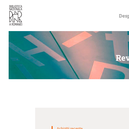
Desp
Rev
Achizitii recente