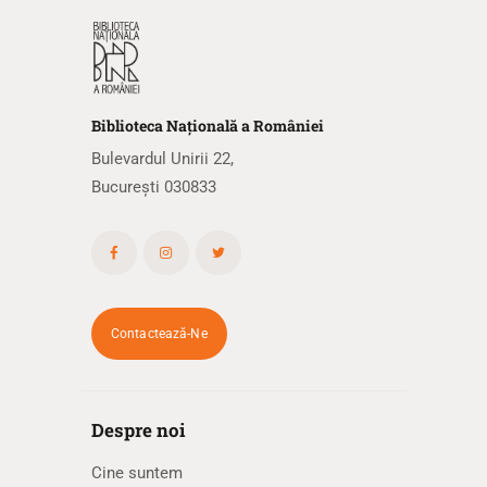
Biblioteca
N
ațională
a R
omâniei
Bulevardul Unirii 22,
București 030833
Contactează-Ne
Despre noi
Cine suntem