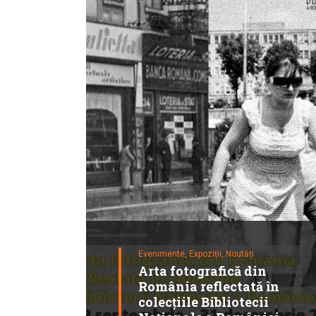
Evenimente,
Expoziții,
Noutăți
Arta fotografică din
România reflectată în
colecţiile Bibliotecii