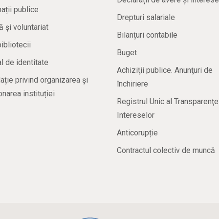
ații publice
Drepturi salariale
ă și voluntariat
Bilanțuri contabile
bibliotecii
Buget
 de identitate
Achiziţii publice. Anunţuri de
ație privind organizarea și
închiriere
onarea instituției
Registrul Unic al Transparenţe
Intereselor
Anticorupție
Contractul colectiv de muncă