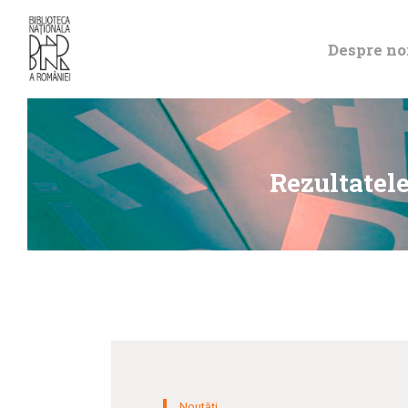
Despre no
Rezultatele
Noutăți