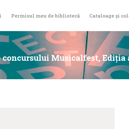
DESPRE NOI
i
Permisul meu de bibliotecă
Cataloage și col
PERMISUL MEU
DE BIBLIOTECĂ
CATALOAGE ȘI
 concursului Musicalfest, Ediţia a
COLECȚII
BIBLIOTECA
DIGITALĂ
EVENIMENTE