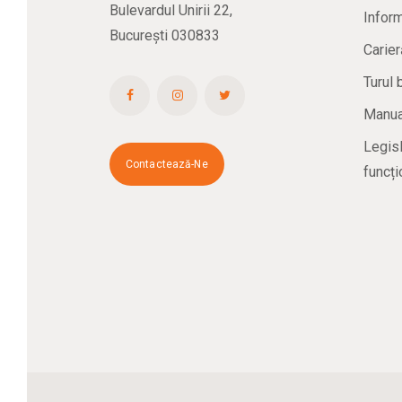
Bulevardul Unirii 22,
Inform
București 030833
Carier
Turul 
Manual
Legisl
Contactează-Ne
funcți