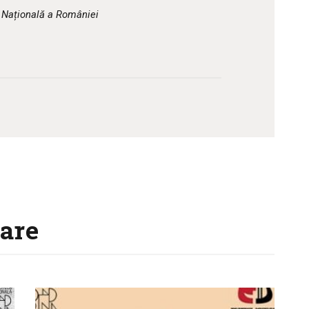
CULTURALE
a Națională a României
SPAȚII
NOUTĂȚI
are