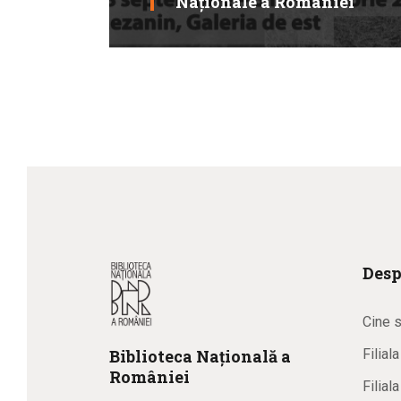
Naţionale a României
Desp
Cine 
Biblioteca
N
ațională
a
Filial
R
omâniei
Filial