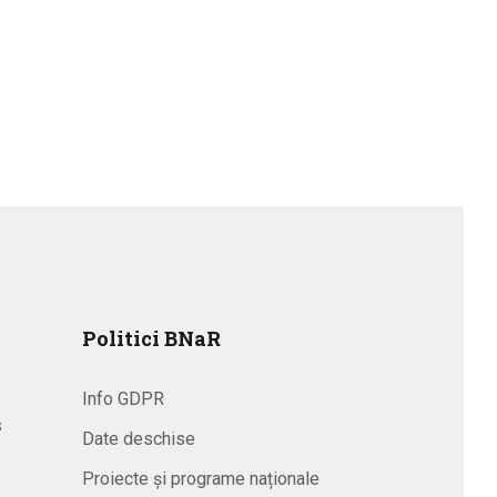
Politici BNaR
Info GDPR
s
Date deschise
Proiecte și programe naționale