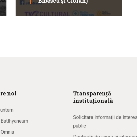
Bibescu și Cioran)
re noi
Transparență
instituțională
suntem
Solicitare informaţii de intere
a Batthyaneum
public
a Omnia
Declarații de avere și interese