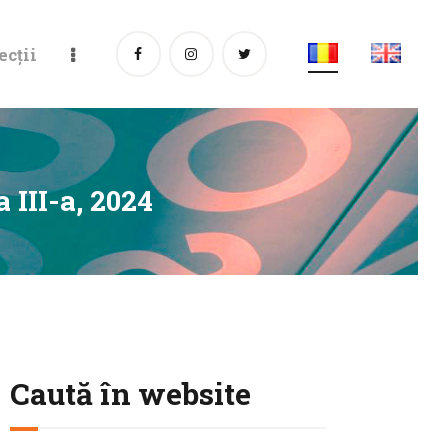
ecții
 III-a, 2024
Caută în website