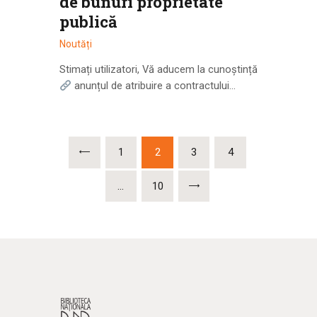
de bunuri proprietate
publică
Noutăți
Stimați utilizatori, Vă aducem la cunoștință
anunțul de atribuire a contractului…
<
1
2
3
4
…
>
10