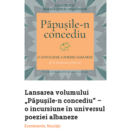
Lansarea volumului
„Păpușile-n concediu” –
o incursiune în universul
poeziei albaneze
Evenimente
,
Noutăți