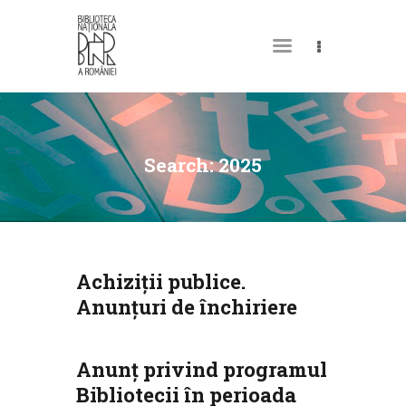
DESPRE NOI
PERMISUL MEU DE
Search: 2025
BIBLIOTECĂ
CATALOAGE ȘI
COLECȚII
BIBLIOTECA DIGITALĂ
Achiziții publice.
EVENIMENTE
Anunţuri de închiriere
CULTURALE
SPAȚII
Anunț privind programul
NOUTĂȚI
Bibliotecii în perioada