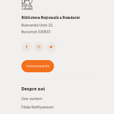
Biblioteca
N
ațională
a R
omâniei
Bulevardul Unirii 22,
București 030833
Contactează-Ne
Despre noi
Cine suntem
Filiala Batthyaneum