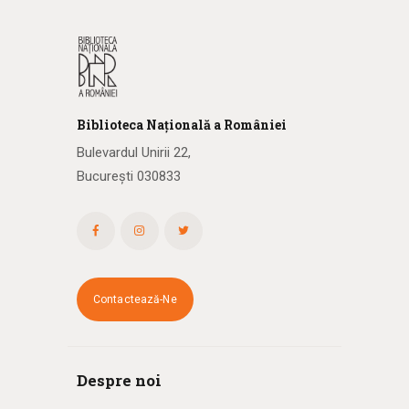
Biblioteca
N
ațională
a R
omâniei
Bulevardul Unirii 22,
București 030833
Contactează-Ne
Despre noi