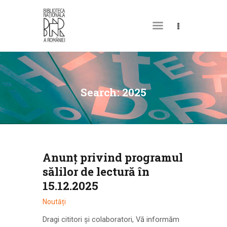
DESPRE NOI
PERMISUL MEU DE
Search: 2025
BIBLIOTECĂ
CATALOAGE ȘI
COLECȚII
BIBLIOTECA DIGITALĂ
Anunț privind programul
EVENIMENTE
sălilor de lectură în
CULTURALE
15.12.2025
SPAȚII
Noutăți
NOUTĂȚI
Dragi cititori și colaboratori, Vă informăm