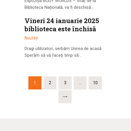
Expoziția BODY WORLDS – Vital, de la
Biblioteca Națională, va fi deschisă…
Vineri 24 ianuarie 2025
biblioteca este închisă
Noutăți
Dragi utilizatori, serbăm Unirea de acasă.
Sperăm să vă faceţi timp să…
1
2
3
…
10
>