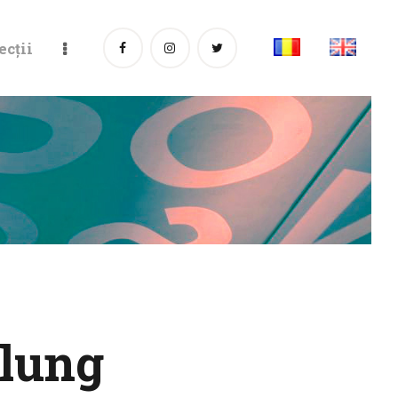
ecții
ulung