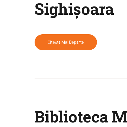
Sighişoara
Citește Mai Departe
Biblioteca 