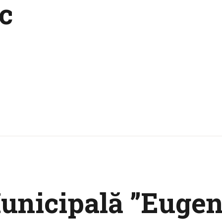
CULTURALE
c
SPAȚII
NOUTĂȚI
Municipală ”Eugen