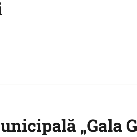
i
unicipală „Gala G