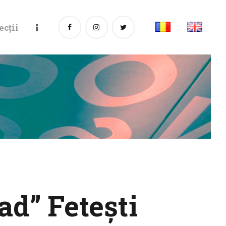
ecții
ad” Feteşti