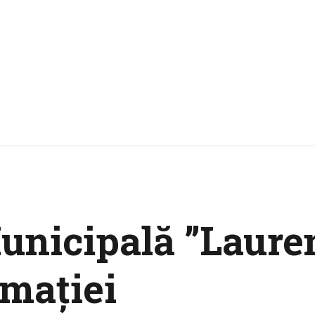
unicipală ”Lauren
maţiei