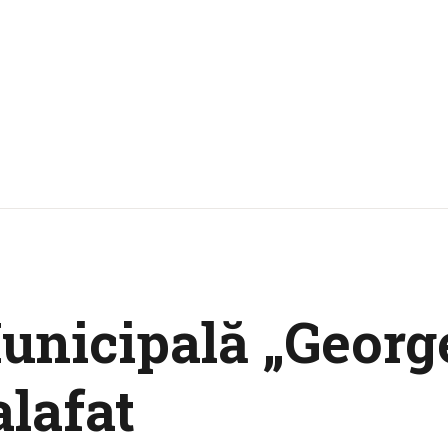
unicipală „George
lafat