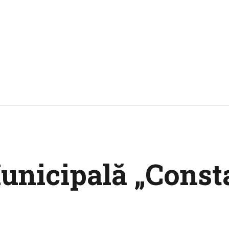
CULTURALE
SPAȚII
NOUTĂȚI
unicipală „Const