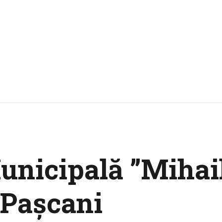
unicipală ”Mihai
Paşcani