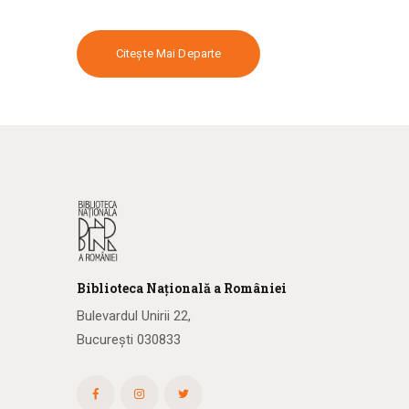
Citește Mai Departe
Biblioteca
N
ațională
a R
omâniei
Bulevardul Unirii 22,
București 030833