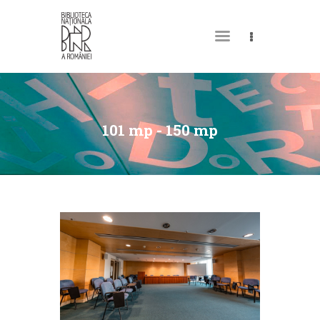
DESPRE NOI
PERMISUL MEU DE
101 mp - 150 mp
BIBLIOTECĂ
CATALOAGE ȘI
COLECȚII
BIBLIOTECA DIGITALĂ
EVENIMENTE
CULTURALE
SPAȚII
NOUTĂȚI