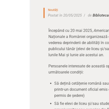
Noutăți
Postat în 20/05/2025
de
Bibliotec
Începând cu 20 mai 2025,
American
Naționale a României organizează o 
vederea deprinderii de abilități în
publicului tânăr (elevi de liceu și/s
lunile Mai și Iunie ale acestui an.
Persoanele interesate de această op
următoarele condiții:
Să dețină cetățenie română sau
printr-un document oficial emis 
permis de ședere)
Să fie elevi de liceu și/sau stude