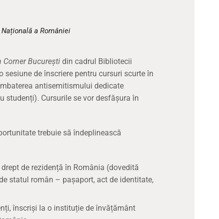
CULTURALE
SPAȚII
a Națională a României
NOUTĂȚI
 Corner București
din cadrul Bibliotecii
sesiune de înscriere pentru cursuri scurte în
 combaterea antisemitismului dedicate
au studenți). Cursurile se vor desfășura în
ortunitate trebuie să îndeplinească
 drept de rezidență în România (dovedită
de statul român – pașaport, act de identitate,
nți, înscriși la o instituție de învățământ