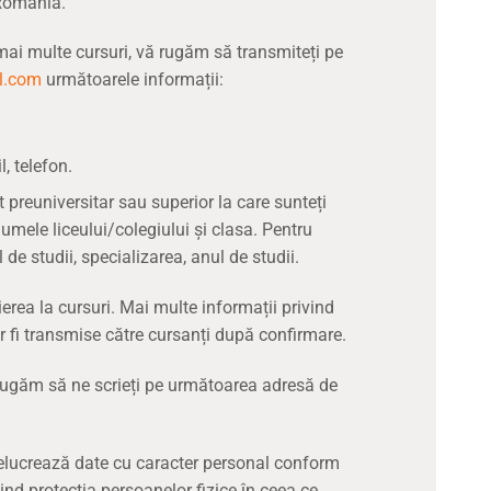
 România.
 multe cursuri, vă rugăm să transmiteți pe
l.com
următoarele informații:
, telefon.
 preuniversitar sau superior la care sunteți
numele liceului/colegiului și clasa. Pentru
de studii, specializarea, anul de studii.
ierea la cursuri. Mai multe informații privind
or fi transmise către cursanți după confirmare.
 rugăm să ne scrieți pe următoarea adresă de
elucrează date cu caracter personal conform
d protecția persoanelor fizice în ceea ce