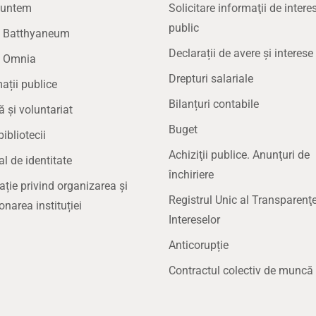
suntem
Solicitare informaţii de intere
public
la Batthyaneum
Declarații de avere și interese
a Omnia
Drepturi salariale
ații publice
Bilanțuri contabile
ă și voluntariat
Buget
bibliotecii
Achiziţii publice. Anunţuri de
 de identitate
închiriere
ație privind organizarea și
Registrul Unic al Transparenţe
onarea instituției
Intereselor
Anticorupție
Contractul colectiv de muncă