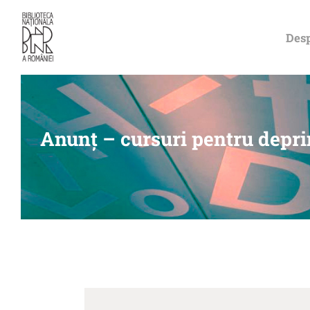
Desp
Anunț – cursuri pentru depri