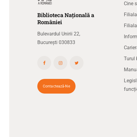
Cine 
Biblioteca
N
ațională
a
Filia
R
omâniei
Filial
Bulevardul Unirii 22,
Inform
București 030833
Carier
Turul 
Manual
Legisl
Contactează-Ne
funcți