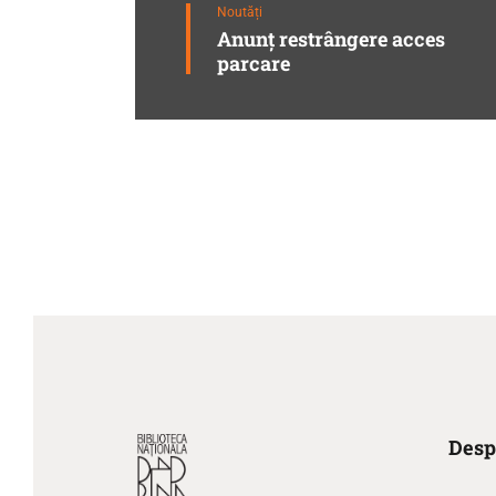
Noutăți
Anunț restrângere acces
parcare
Desp