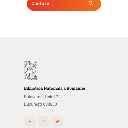
Biblioteca
N
ațională
a R
omâniei
Bulevardul Unirii 22,
București 030833