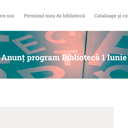
DESPRE NOI
re noi
Permisul meu de bibliotecă
Cataloage și co
PERMISUL MEU
DE BIBLIOTECĂ
CATALOAGE ȘI
Anunț program Bibliotecă 1 Iunie
COLECȚII
BIBLIOTECA
DIGITALĂ
EVENIMENTE