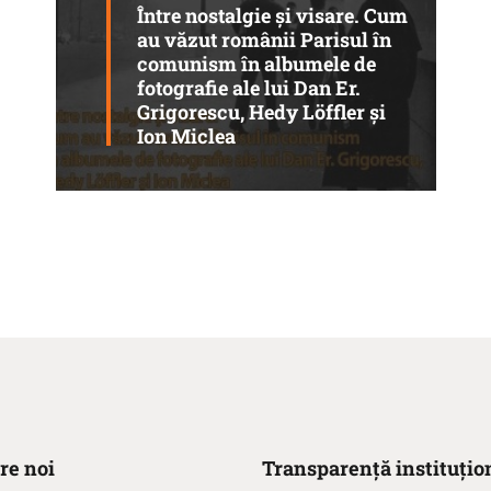
Între nostalgie şi visare. Cum
au văzut românii Parisul în
comunism în albumele de
fotografie ale lui Dan Er.
Grigorescu, Hedy Löffler şi
Ion Miclea
re noi
Transparență instituțio