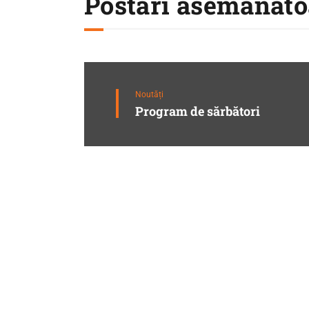
Postări asemănăto
Noutăți
Program de sărbători