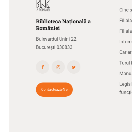
Cine 
Biblioteca
N
ațională
a
Filia
R
omâniei
Filial
Bulevardul Unirii 22,
Inform
București 030833
Carier
Turul 
Manual
Legisl
Contactează-Ne
funcți