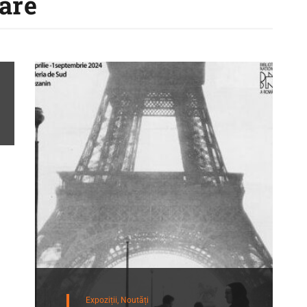
are
Expoziții,
Noutăți