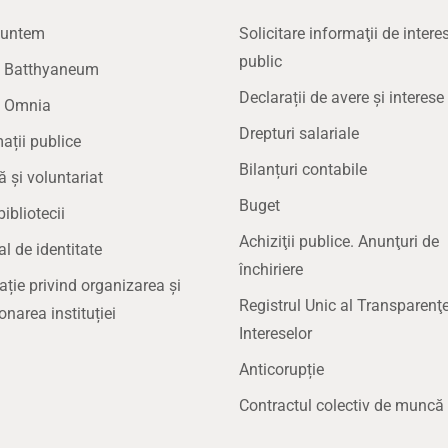
suntem
Solicitare informaţii de intere
public
la Batthyaneum
Declarații de avere și interese
a Omnia
Drepturi salariale
ații publice
Bilanțuri contabile
ă și voluntariat
Buget
bibliotecii
Achiziţii publice. Anunţuri de
 de identitate
închiriere
ație privind organizarea și
Registrul Unic al Transparenţe
onarea instituției
Intereselor
Anticorupție
Contractul colectiv de muncă