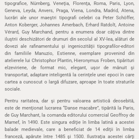
tipografice, Nürnberg, Veneţia, Florenţa, Roma, Paris, Lyon,
Geneva, Leyda, Anvers, Praga, Viena, Londra, Madrid, Atena,
lucrări ale unor maeştri tipografi celebri ca Peter Schöffer,
Anton Koberger, Johannes Amerbach, Erhard Ratdolt, Antoine
Vérard, Guy Marchand, pentru a enumera doar câţiva dintre
iluştrii deschizători de drumuri din secolul al XV-lea, alături de
dovezi ale rafinamentului şi ingeniozităţii tipografilor-editori
din familiile Manuzio, Estienne, exemplare provenind din
atelierele lui Christophor Plantin, Hieronymus Froben, tipărituri
elzeviriene, de format mic, elegant, uşor de mânuit şi
transportat, adaptare inteligentă la cerinţele unei epoci în care
cartea a cunoscut o largă difuzare, aproape în toate straturile
sociale.
Pentru raritatea, dar şi pentru valoarea artistică deosebită,
este de menţionat lucrarea “Danse macabre”, tipărită la Paris,
de Guy Marchant, la comanda editorului comercial Geoffroy de
Marnef, în 1490. Este singura ediţie în limba latină a acestei
balade medievale, care a beneficiat de 14 ediţii în limba
franceză, apărute între 1485 şi 1500. Ilustraţia acestei cărţi