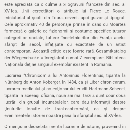
este apreciată ca o culme a xilogravurii franceze din sec. al
XV-lea. Unii cercetători o atribuie lui Pierre Le Rouge,
miniaturist al şcolii din Tours, devenit apoi gravor şi tipograf.
Cele aproximativ 40 de personaje prinse în dans cu Moartea
formează o galerie de fizionomii şi costume specifice tuturor
categoriilor sociale, tuturor îndeletnicirilor din Franţa acelui
sfârşit de secol, înfăţişate cu exactitate de un artist
contemporan. Această ediţie este foarte rară, Gesamtkatalog
der Wiegendrucke a înregistrat numai 7 exemplare. Biblioteca
Naţională deţine singurul exemplar existent în România.
Lucrarea “Chronicon” a lui Antoninus Florentinus, tipărită la
Nürnberg de Anton Koberger, în 1484, ca şi Liber chronicarum,
lucrarea medicului şi colecţionarului erudit Hartmann Schedel,
tipărită în aceeaşi oficină, nouă ani mai târziu, sunt doar două
lucrări din grupul incunabulelor, care dau informaţii despre
ţinuturile locuite de traci-daci-români, ca şi despre
evenimentele istoriei noastre până la sfârşitul sec. al XV-lea.
O menţiune deosebită merită lucrările de istorie, provenind în