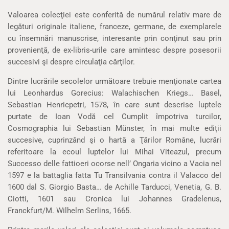
Valoarea colecţiei este conferită de numărul relativ mare de
legături originale italiene, franceze, germane, de exemplarele
cu însemnări manuscrise, interesante prin conţinut sau prin
provenienţă, de ex-libris-urile care amintesc despre posesorii
succesivi şi despre circulaţia cărţilor.
Dintre lucrările secolelor următoare trebuie menţionate cartea
lui Leonhardus Gorecius: Walachischen Kriegs… Basel,
Sebastian Henricpetri, 1578, în care sunt descrise luptele
purtate de Ioan Vodă cel Cumplit împotriva turcilor,
Cosmographia lui Sebastian Münster, în mai multe ediţii
succesive, cuprinzând şi o hartă a Ţărilor Române, lucrări
referitoare la ecoul luptelor lui Mihai Viteazul, precum
Successo delle fattioeri ocorse nell’ Ongaria vicino a Vacia nel
1597 e la battaglia fatta Tu Transilvania contra il Valacco del
1600 dal S. Giorgio Basta… de Achille Tarducci, Venetia, G. B.
Ciotti, 1601 sau Cronica lui Johannes Gradelenus,
Franckfurt/M. Wilhelm Serlins, 1665.