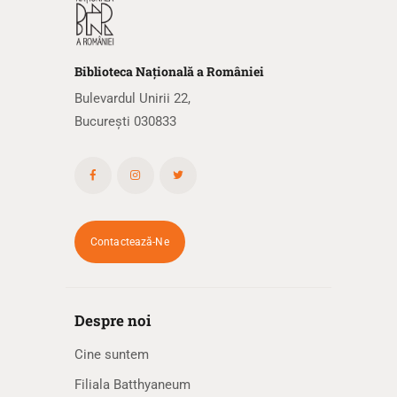
Biblioteca
N
ațională
a R
omâniei
Bulevardul Unirii 22,
București 030833
Contactează-Ne
Despre noi
Cine suntem
Filiala Batthyaneum