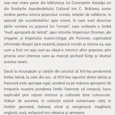
cea mai mare parte din biblioteca lui Constantin Karadja ori
din fondurile Aşezământului Cultural Ion C. Brătianu, surse
străine pentru istoria poporului român, relatări de călătorie, în
special ale occidentalilor spre orient, în care sunt descrise
ţările române cu poporul lor “roman”, care vorbeşte o limbă
“mult apropiată de latină”, apoi istoriile Imperiului Otoman, ale
Ungariei şi Imperiului Austro-Ungar, ale Poloniei, cuprinzând
informaţii despre ţara noastră, poporul român şi istoria sa, aşa
cum a fost ori aşa cum au văzut-o istoricii altor popoare, prin
prisma unor interese care au marcat profund fiinţa şi drumul
acestui neam.
Dacă la incunabule şi cărţile din secolul al XVI-lea predomină
limba latină, la cele din sec. al XVII-lea raportul dintre latină şi
franceză este aproape egal, urmând ca pe măsura apropierii de
timpurile noastre ponderea limbii franceze să crească, lucru
explicabil prin raţiuni istorice şi culturale bine cunoscute.
Alături de acestea, în colecţie există numeroase cărţi în
limbile germană, italiană, elină şi neogreacă, maghiară,
engleză, rusă, nelipsind nici ebraica şi armeana.