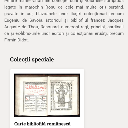
Printre marile valori ale colecţiei sunt şi volumele somptuos
legate în marochin (roşu de cele mai multe ori) purtând,
gravate în aur, blazoanele unor iluştri colecţionari precum
Eugeniu de Savoia, istoricul şi bibliofilul francez Jacques
Auguste de Thou, Renouard, numeroşi regi, principi, cardinali
ca şi ex-libris-urile unor editori şi colecţionari erudiţi, precum
Firmin Didot.
Colecții speciale
Carte bibliofilă românescă