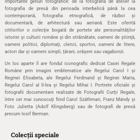
importante genuri fotografice: de la fotografia de atelier la
fotografia de presă din perioada interbelică până la cea
contemporană, fotografia etnografică, de război şi
documentară, de arhitectură sau aeriană. Este oferită
cititorilor o colecţie bogată de portete ale personalităţilor
istoriei şi culturii române şi din străinătate, oameni de ştiinţă,
oameni politici, diplomaţi, clerici, sportivi, oameni de litere,
actori dar şi oameni simpli, ţărani, orăşeni sau vagabonzi.
Un loc aparte îl are fondul iconografic dedicat Casei Regale
Române prin imagini emblematice ale Regelui Carol I şi
Reginei Elisabeta, ale Regelui Ferdinand şi Reginei Maria,
Regelui Carol al II-lea şi Regelui Mihai I. Portrete oficiale şi
fotografii documentare realizate de Fotografii Curţii Regale,
între cei mai cunoscuţi fiind Carol Száthmari, Franz Mándy şi
Foto Julietta (Adolf Klingsberg) sau de fotografi de presă
precum Iosif Berman.
Colecții speciale