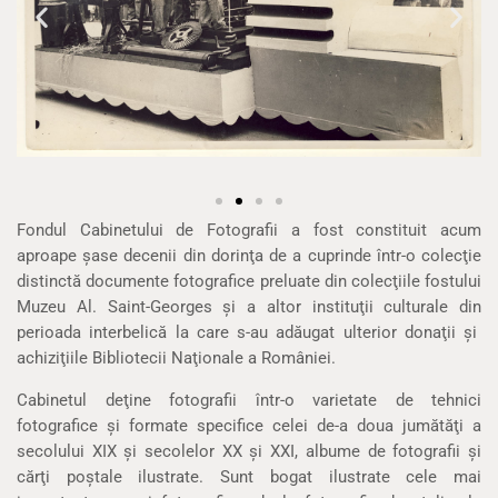
Fondul Cabinetului de Fotografii a fost constituit acum
aproape şase decenii din dorinţa de a cuprinde într-o colecţie
distinctă documente fotografice preluate din colecţiile fostului
Muzeu Al. Saint-Georges şi a altor instituţii culturale din
perioada interbelică la care s-au adăugat ulterior donaţii şi
achiziţiile Bibliotecii Naţionale a României.
Cabinetul deţine fotografii într-o varietate de tehnici
fotografice şi formate specifice celei de-a doua jumătăţi a
secolului XIX şi secolelor XX şi XXI, albume de fotografii şi
cărţi poştale ilustrate. Sunt bogat ilustrate cele mai