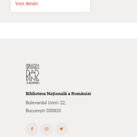
Vezi detalii
Biblioteca
N
ațională
a R
omâniei
Bulevardul Unirii 22,
București 030833