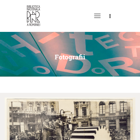
DESPRE NOI
PERMISUL MEU DE
Fotografii
BIBLIOTECĂ
CATALOAGE ȘI COLECȚII
BIBLIOTECA DIGITALĂ
EVENIMENTE
CULTURALE
SPAȚII
NOUTĂȚI