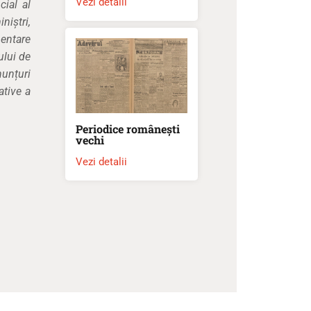
Vezi detalii
cial al
niștri,
entare
ului de
nunțuri
ative a
Periodice românești
vechi
Vezi detalii