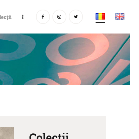
lecții
Colecții