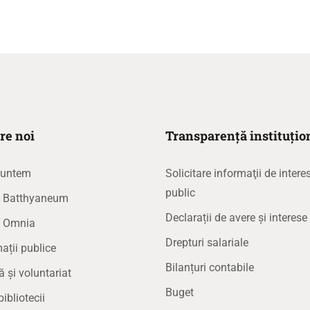
re noi
Transparență instituțio
suntem
Solicitare informaţii de intere
public
la Batthyaneum
Declarații de avere și interese
a Omnia
Drepturi salariale
ații publice
Bilanțuri contabile
ă și voluntariat
Buget
bibliotecii