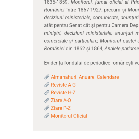
1835-1859,
Monitorul, jurnal oficial al P
României
între 1867-1927, precum și
Monit
deciziuni ministeriale, comunicate,
anunțuri
atât pentru Senat cât și pentru Camera Depu
miniștri, deciziuni ministeriale, anunțuri m
comerciale și particulare, Monitorul oastei
e
României
din 1862 și 1864,
Analele parlame
Evidenţa fondului de periodice româneşti vec
Almanahuri. Anuare. Calendare
Reviste A-G
Reviste H-Z
Ziare A-O
Ziare P-Z
Monitorul Oficial