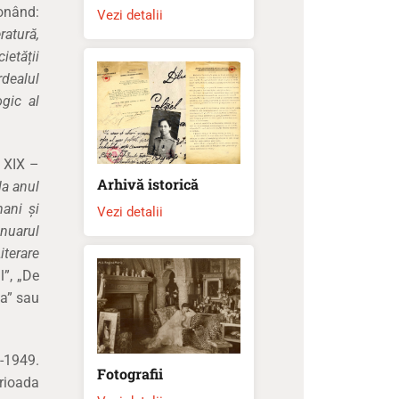
ionând:
Vezi detalii
ratură,
ietății
rdealul
ogic al
. XIX –
Arhivă istorică
la anul
ani și
Vezi detalii
nuarul
terare
l”, „De
ta” sau
5-1949.
Fotografii
erioada