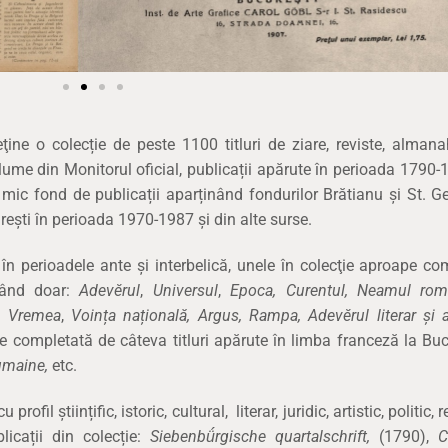
ine o colecție de peste 1100 titluri de ziare, reviste, almana
me din Monitorul oficial, publicații apărute în perioada 1790-
ic fond de publicații aparținând fondurilor Brătianu și St. G
urești în perioada 1970-1987 și din alte surse.
 în perioadele ante şi interbelică, unele în colecţie aproape co
onând doar:
Adevĕrul
,
Universul
,
Epoca, Curentul,
Neamul rom
,
Vremea
,
Voința națională,
Argus,
Rampa,
Adevĕrul literar și a
te completată de câteva titluri apărute în limba franceză la Buc
umaine,
etc.
profil științific, istoric, cultural, literar, juridic, artistic, politic, r
licații din colecție:
Siebenbǘrgische quartalschrift,
(1790),
C