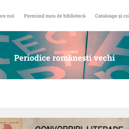
DESPRE NOI
re noi
Permisul meu de bibliotecă
Cataloage și co
PERMISUL MEU
DE BIBLIOTECĂ
CATALOAGE ȘI
Periodice românesti vechi
COLECȚII
BIBLIOTECA
DIGITALĂ
EVENIMENTE