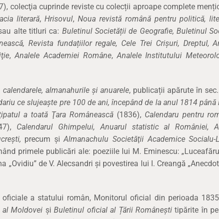
), colecţia cuprinde reviste cu colecții aproape complete menț
acia literară
,
Hrisovul
,
Noua revistă română pentru politică, lite
sau alte titluri ca:
Buletinul Societății de Geografie, Buletinul Soc
nească, Revista fundațiilor regale, Cele Trei Crișuri, Dreptul, A
ţie
,
Analele Academiei Române
,
Analele Institutului Meteorol
:
calendarele, almanahurile și anuarele
, publicații apărute în sec
ariu ce slujeaşte pre 100 de ani, începând de la anul 1814 până 
nţipatul a toată Ţara Românească
(1836),
Calendaru pentru rom
47),
Calendarul Ghimpelui, Anuarul statistic al României, A
ucrești,
precum și
Almanachulu Societăţii Academice Socialu-Li
nând primele publicări ale: poeziile lui M. Eminescu: „Luceafăru
ma „Ovidiu” de V. Alecsandri și povestirea lui I. Creangă „Anecdo
i oficiale a statului român, Monitorul oficial din perioada 183
al al Moldovei
și
Buletinul oficial al Țării Românești
tipărite în p