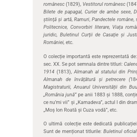
românesc
(1829),
Vestitorul românesc
(1847
Bilete de papagal,
Curier de ambe sexe
,
D
ştiinţă şi artă
,
Ramuri
,
Pandectele române
, 
Politecnice, Convorbiri literare, Viața româ
juridic,
Buletinul Curţii de Casaţie şi Justi
României,
etc.
O colecție importantă este reprezentată de
sec. XX. Se pot semnala dintre titluri:
Calend
1914
(1813),
Almanah al statului din Pri
Almanah de învăţătură şi petrecere (
18
Magistraturii, Anuarul Universității din Bu
„Romănia jună”
pe anii 1883 și 1888, conți
ce nu’mi vii” şi „Kamadeva”, actul I din dra
„Moş Ion Roată şi Cuza vodă”, etc.
O ultimă colecție este dedicată publicație
Sunt de menționat titlurile:
Buletinul ofici