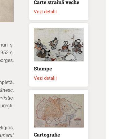
Carte straină veche
Vezi detalii
huri și
1953 și
eorges,
Stampe
Vezi detalii
mpletă,
ânesc
,
rtistic,
urești:
eligios,
Cartografie
urierul