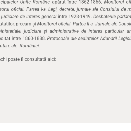
rincipatelor Unite Române
apărut între 1862-1866,
Monitorul ofi
orul oficial. Partea I-a. Legi, decrete, jurnale ale Consiului de mi
 judiciare de interes general
între 1928-1949.
Desbaterile parlam
taților, precum și
Monitorul oficial
.
Partea II-a.
Jurnale ale Consi
inisteriale, judiciare și administrative de interes particular, a
ditat între 1860-1888,
Protocoale ale şedinţelor Adunării Legisl
ntare ale României.
hi poate fi consultată aici: