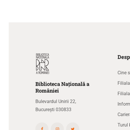
Desp
Cine 
Biblioteca
N
ațională
a
Filia
R
omâniei
Filial
Bulevardul Unirii 22,
Inform
București 030833
Carier
Turul 