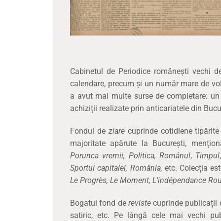
Cabinetul de Periodice româneşti vechi deţ
calendare, precum și un număr mare de volu
a avut mai multe surse de completare: un m
achiziții realizate prin anticariatele din Buc
Fondul de
ziare
cuprinde cotidiene tipărite
majoritate apărute la Bucureşti, menți
Porunca vremii, Politica,
Românul
,
T
impul
Sportul capitalei, România,
etc. Colecția es
Le Progrès, Le Moment, L’indépendance Ro
Bogatul fond de
reviste
cuprinde publicații cu 
satiric, etc. Pe lângă cele mai vechi pub