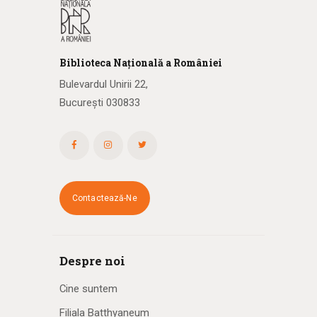
Biblioteca
N
ațională
a R
omâniei
Bulevardul Unirii 22,
București 030833
Contactează-Ne
Despre noi
Cine suntem
Filiala Batthyaneum