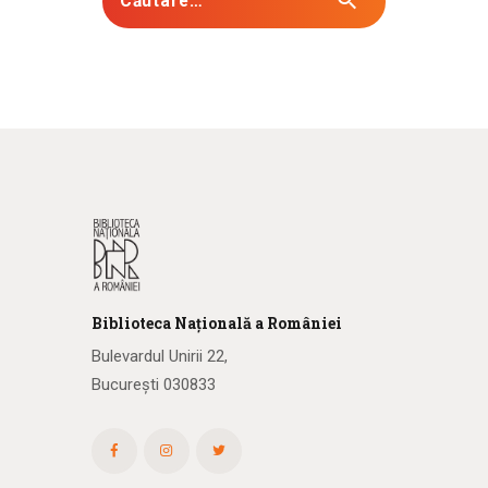
Biblioteca
N
ațională
a R
omâniei
Bulevardul Unirii 22,
București 030833