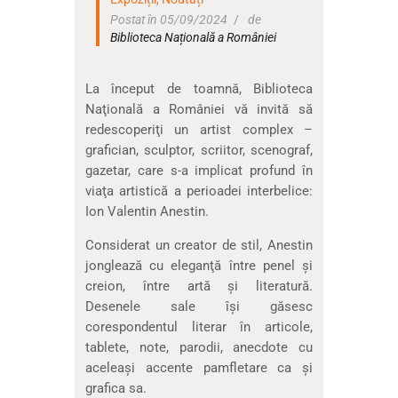
Postat în 05/09/2024
de
Biblioteca Națională a României
La început de toamnă, Biblioteca
Naţională a României vă invită să
redescoperiţi un artist complex –
grafician, sculptor, scriitor, scenograf,
gazetar, care s-a implicat profund în
viaţa artistică a perioadei interbelice:
Ion Valentin Anestin.
Considerat un creator de stil, Anestin
jonglează cu eleganţă între penel şi
creion, între artă şi literatură.
Desenele sale îşi găsesc
corespondentul literar în articole,
tablete, note, parodii, anecdote cu
aceleaşi accente pamfletare ca şi
grafica sa.