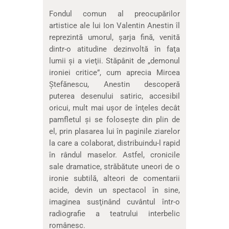
Fondul comun al preocupărilor
artistice ale lui Ion Valentin Anestin îl
reprezintă umorul, şarja fină, venită
dintr-o atitudine dezinvoltă în faţa
lumii şi a vieţii. Stăpânit de „demonul
ironiei critice”, cum aprecia Mircea
Ştefănescu, Anestin descoperă
puterea desenului satiric, accesibil
oricui, mult mai uşor de înţeles decât
pamfletul şi se foloseşte din plin de
el, prin plasarea lui în paginile ziarelor
la care a colaborat, distribuindu-l rapid
în rândul maselor. Astfel, cronicile
sale dramatice, străbătute uneori de o
ironie subtilă, alteori de comentarii
acide, devin un spectacol în sine,
imaginea susţinând cuvântul într-o
radiografie a teatrului interbelic
românesc.