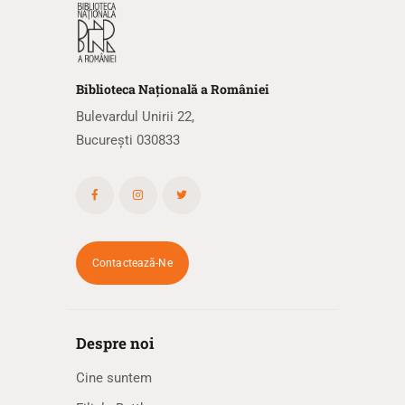
Biblioteca
N
ațională
a R
omâniei
Bulevardul Unirii 22,
București 030833
Contactează-Ne
Despre noi
Cine suntem