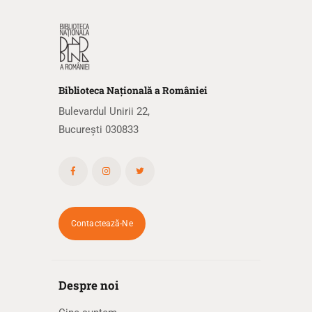
Biblioteca
N
ațională
a R
omâniei
Bulevardul Unirii 22,
București 030833
Contactează-Ne
Despre noi