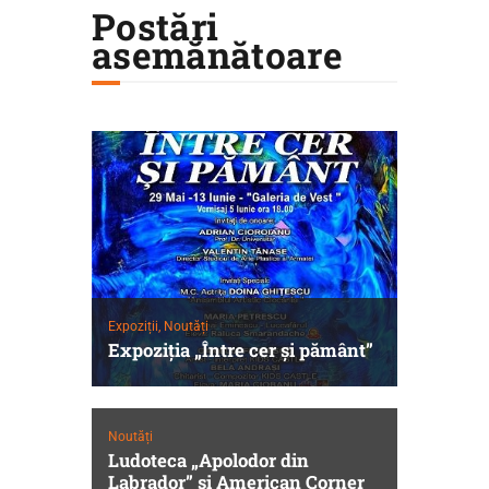
Postări
asemănătoare
Expoziții,
Noutăți
Expoziţia „Între cer şi pământ”
Noutăți
Ludoteca „Apolodor din
Labrador” și American Corner