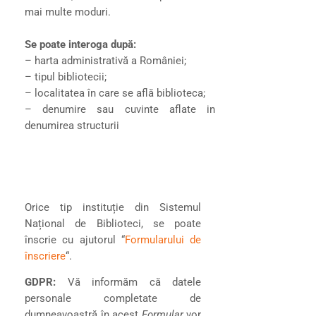
mai multe moduri.
Se poate interoga după:
– harta administrativă a României;
– tipul bibliotecii;
– localitatea în care se află biblioteca;
– denumire sau cuvinte aflate in
denumirea structurii
Orice tip instituție din Sistemul
Național de Biblioteci, se poate
înscrie cu ajutorul “
Formularului de
înscriere
“.
GDPR:
Vă informăm că datele
personale completate de
dumneavoastră în acest
Formular
vor