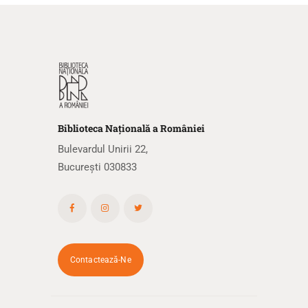
Biblioteca
N
ațională
a R
omâniei
Bulevardul Unirii 22,
București 030833
Contactează-Ne