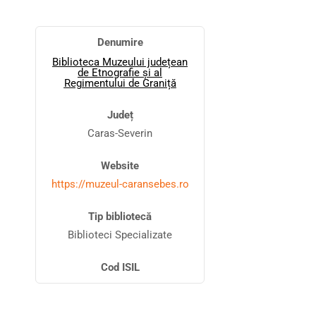
Denumire
Biblioteca Muzeului județean
de Etnografie și al
Regimentului de Graniță
Județ
Caras-Severin
Website
https://muzeul-caransebes.ro
Tip bibliotecă
Biblioteci Specializate
Cod ISIL