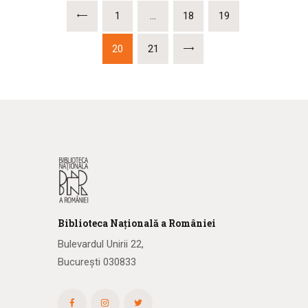
<
1
…
18
19
20
>
21
Biblioteca
N
ațională
a R
omâniei
Bulevardul Unirii 22,
București 030833