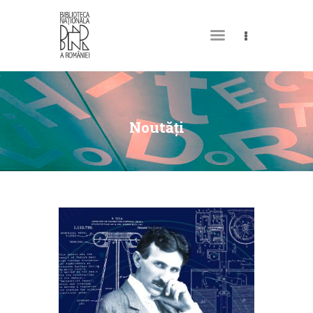
DESPRE NOI
PERMISUL MEU DE
Noutăți
BIBLIOTECĂ
CATALOAGE ȘI
COLECȚII
BIBLIOTECA DIGITALĂ
EVENIMENTE
CULTURALE
SPAȚII
NOUTĂȚI