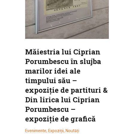
Măiestria lui Ciprian
Porumbescu în slujba
marilor idei ale
timpului său –
expoziție de partituri &
Din lirica lui Ciprian
Porumbescu –
expoziție de grafică
Evenimente
,
Expoziții
,
Noutăți