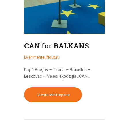
CAN for BALKANS
Evenimente
,
Noutăți
După Brașov – Tirana – Bruxelles –
Leskovac – Veles, expoziția ,,CAN…
Citește Mai Departe