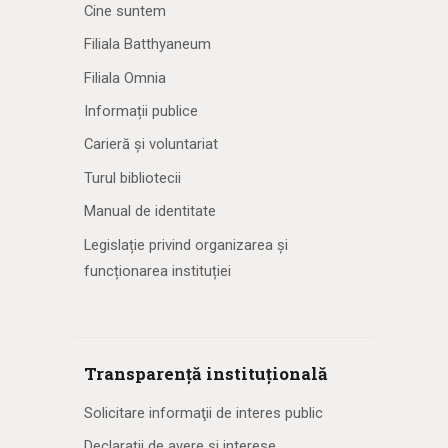
Cine suntem
Filiala Batthyaneum
Filiala Omnia
Informații publice
Carieră și voluntariat
Turul bibliotecii
Manual de identitate
Legislație privind organizarea și
funcționarea instituției
Transparență instituțională
Solicitare informaţii de interes public
Declarații de avere și interese