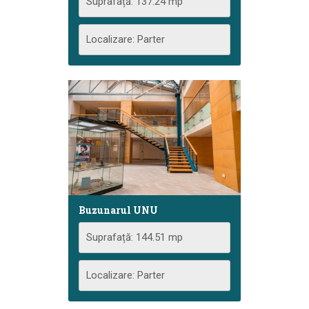
Suprafață: 137.24 mp
Localizare: Parter
Buzunarul UNU
Suprafață: 144.51 mp
Localizare: Parter