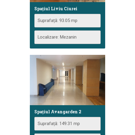
Spațiul Liviu Ciurei
Suprafață: 93.05 mp
Localizare: Mezanin
Spațiul Avangarden 2
Suprafață: 149.31 mp