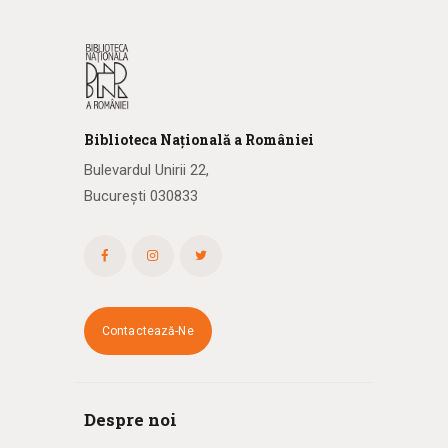
Biblioteca
N
ațională
a R
omâniei
Bulevardul Unirii 22,
București 030833
Contactează-Ne
Despre noi