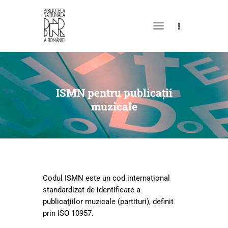
DESPRE NOI
PERMISUL MEU DE
ISMN pentru publicații
BIBLIOTECĂ
muzicale
CATALOAGE ȘI COLECȚII
BIBLIOTECA DIGITALĂ
EVENIMENTE
CULTURALE
Codul ISMN este un cod internaţional
standardizat de identificare a
SPAȚII
publicaţiilor muzicale (partituri), definit
NOUTĂȚI
prin ISO 10957.