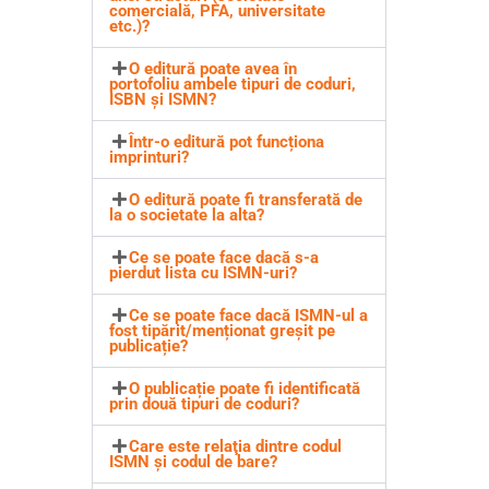
comercială, PFA, universitate
etc.)?
O editură poate avea în
portofoliu ambele tipuri de coduri,
ISBN și ISMN?
Într-o editură pot funcționa
imprinturi?
O editură poate fi transferată de
la o societate la alta?
Ce se poate face dacă s-a
pierdut lista cu ISMN-uri?
Ce se poate face dacă ISMN-ul a
fost tipărit/menționat greşit pe
publicație?
O publicație poate fi identificată
prin două tipuri de coduri?
Care este relaţia dintre codul
ISMN şi codul de bare?