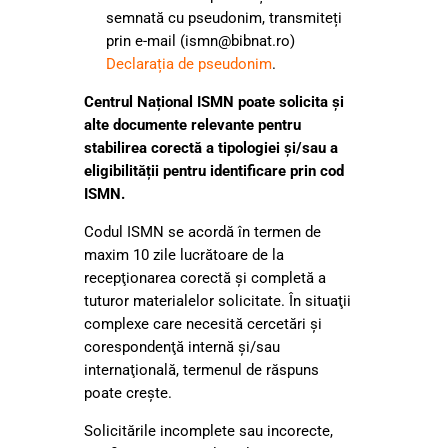
semnată cu pseudonim, transmiteți
prin e-mail (
ismn@bibnat.ro
)
Declarația de pseudonim
.
Centrul Național ISMN poate solicita şi
alte documente relevante pentru
stabilirea corectă a tipologiei și/sau a
eligibilității pentru identificare prin cod
ISMN.
Codul ISMN se acordă în termen de
maxim 10 zile lucrătoare de la
recepţionarea corectă şi completă a
tuturor materialelor solicitate. În situaţii
complexe care necesită cercetări şi
corespondenţă internă şi/sau
internaţională, termenul de răspuns
poate creşte.
Solicitările incomplete sau incorecte,