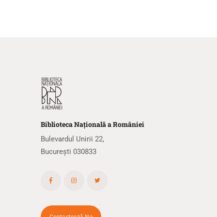
Biblioteca
N
ațională
a R
omâniei
Bulevardul Unirii 22,
București 030833
Contactează-Ne