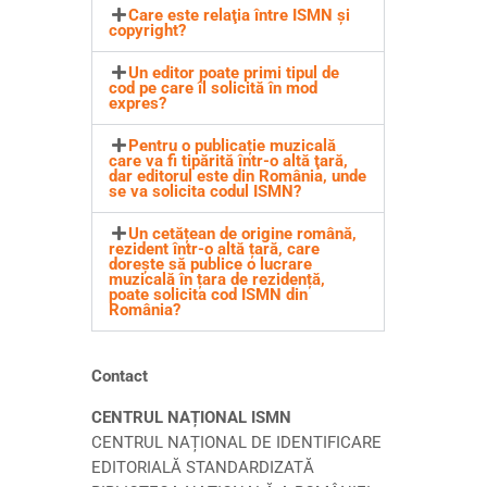
Care este relaţia între ISMN şi
copyright?
Un editor poate primi tipul de
cod pe care îl solicită în mod
expres?
Pentru o publicație muzicală
care va fi tipărită într-o altă ţară,
dar editorul este din România, unde
se va solicita codul ISMN?
Un cetățean de origine română,
rezident într-o altă țară, care
dorește să publice o lucrare
muzicală în țara de rezidență,
poate solicita cod ISMN din
România?
Contact
CENTRUL NAȚIONAL ISMN
CENTRUL NAȚIONAL DE IDENTIFICARE
EDITORIALĂ STANDARDIZATĂ