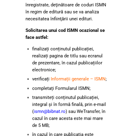
înregistrate, deţinătoare de coduri ISMN
în regim de editură sau se va analiza
necesitatea înfiinţării unei edituri.
Solicitarea unui cod ISMN ocazional se
face astfel:
finalizați conținutul publicației,
realizați pagina de titlu sau ecranul
de prezentare, în cazul publicațiilor
electronice;
verificați
Informații generale – ISMN
;
completați Formularul ISMN;
transmiteți conținutul publicației,
integral și în formă finală, prin e-mail
(
ismn@bibnat.ro
) sau WeTransfer, în
cazul în care acesta este mai mare
de 5 MB;
în cazul în care publicația este